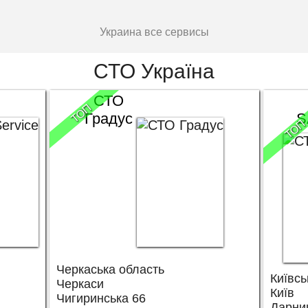
Украина все сервисы
СТО Україна
СТО
ТОП
Градус
S
ТОП
Черкаська область
Київсь
Черкаси
Київ
Чигиринська 66
Дарниц