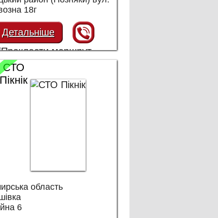
возна 18г
Детальніше
СТО
Пікнік
ирська область
шівка
йна 6