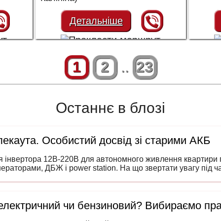
Детальніше
1
2
..
23
Останнє в блозі
екаута. Особистий досвід зі старими АКБ
я інвертора 12В-220В для автономного живлення квартири п
нераторами, ДБЖ і power station. На що звертати увагу під 
 електричний чи бензиновий? Вибираємо пр