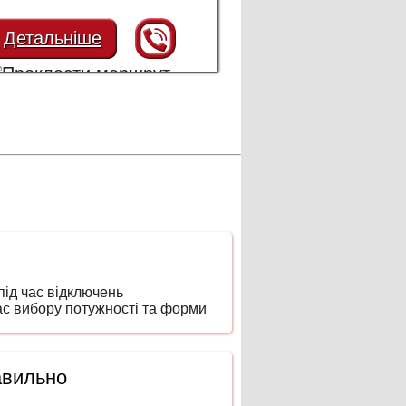
Детальніше
ід час відключень
час вибору потужності та форми
авильно