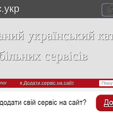
с.укр
аний український ка
більних сервісів
лог
+
Додати сервіс на сайт