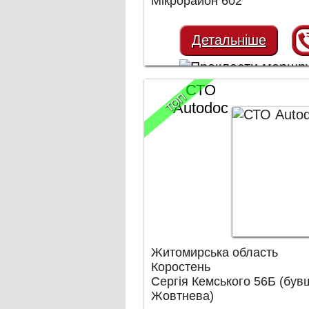
Мікрорайон 602
Детальніше
СТО
ТОП
Autodoc
Житомирська область
Коростень
Сергія Кемського 56Б (був
Жовтнева)