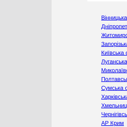
Вінницька
Дніпропе
Житомирс
Запорізьк
Київська 
Луганська
Миколаїв
Полтавсь
Сумська 
Харківськ
Хмельниц
Чернігівс
АР Крим