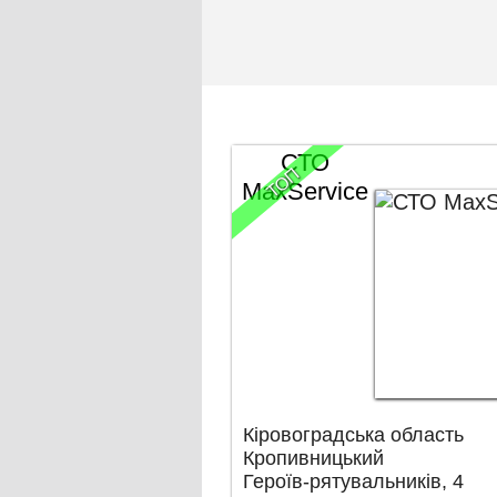
СТО
ТОП
MaxService
Кіровоградська область
Кропивницький
Героїв-рятувальників, 4