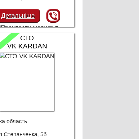
Детальніше
СТО
VK KARDAN
ка область
я Степанченка, 5б