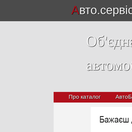
А
вто.серві
Об'єдн
автомо
Про каталог
АвтоБ