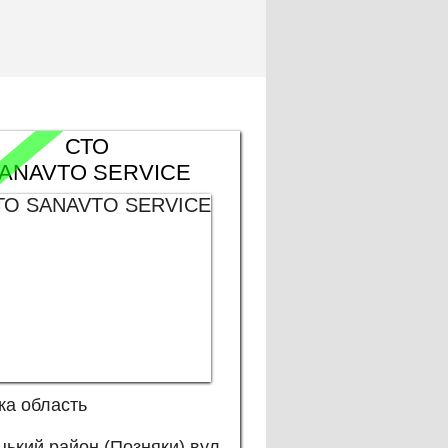
СТО
ANAVTO SERVICE
ка область
ький район (Позняки) вул.