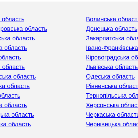
 область
Волинська област
тровська область
Донецька область
ька область
Закарпатська обл
а область
Івано-Франківська
область
Кіровоградська о
 область
Львівська область
ська область
Одеська область
ка область
Рівненська облас
область
Тернопільська об
а область
Херсонська облас
ька область
Черкаська област
ька область
Чернівецька обла