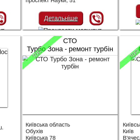
проспект Науки, 51
Детальніше
СТО
Турбо Зона - ремонт турбін
ТОП
ТОП
Київська область
Київсь
ш.
Обухів
Київ
Київська 78
В'ячес