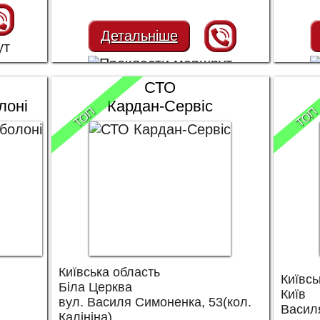
Детальніше
СТО
лоні
Кардан-Сервіс
ТОП
ТОП
Київська область
Київсь
Біла Церква
Київ
вул. Василя Симоненка, 53(кол.
Васил
Калініна)