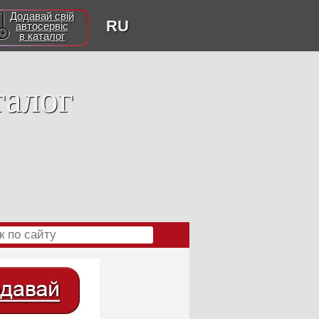
Додавай свій
RU
автосервіс
в каталог
талог