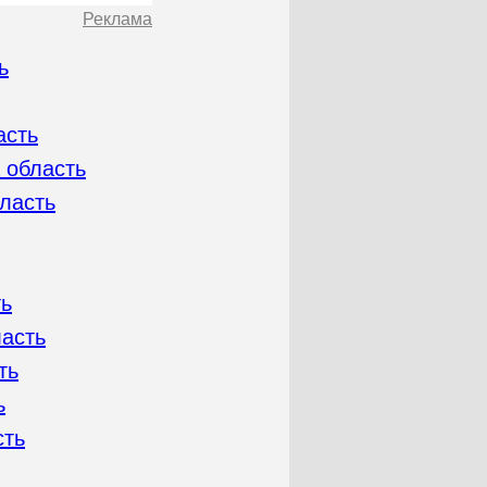
Реклама
ь
асть
 область
бласть
ть
ласть
ть
ь
сть