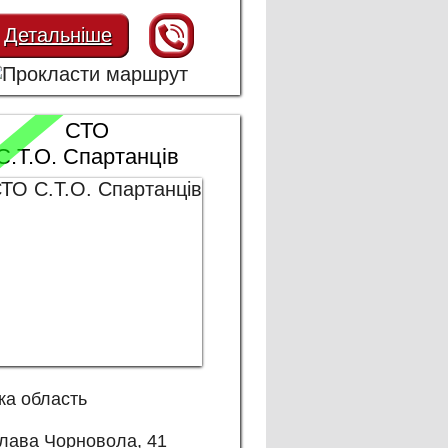
Детальніше
СТО
С.Т.О. Спартанців
ка область
лава Чорновола, 41