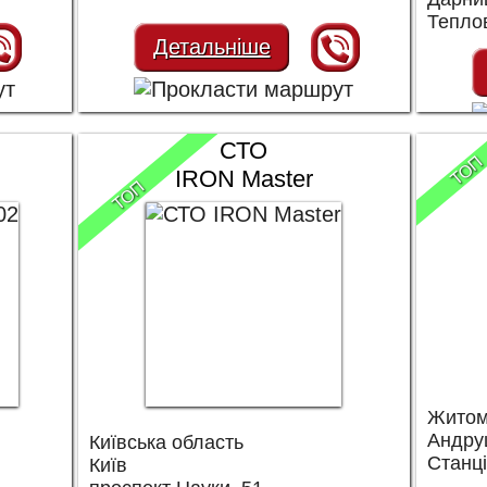
Тепло
Детальніше
СТО
ТОП
IRON Master
ТОП
Житом
Андру
Київська область
Станці
Київ