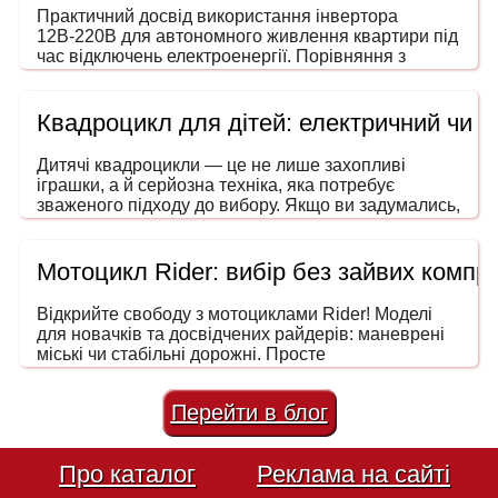
Практичний досвід використання інвертора
12В-220В для автономного живлення квартири під
час відключень електроенергії. Порівняння з
генераторами, ДБЖ і power station. На що звертати
увагу під час вибору потужності та форми сигналу.
Квадроцикл для дітей: електричний чи 
Дитячі квадроцикли — це не лише захопливі
іграшки, а й серйозна техніка, яка потребує
зваженого підходу до вибору. Якщо ви задумались,
як обрати квадроцикл для дитини, то ця інструкція
допоможе зробити покупку безпечною, розумною
та в межах вашого бюджету. Адже йдеться не
Мотоцикл Rider: вибір без зайвих компро
просто про розвагу — мова про безпечний
транспорт, що розвиває координацію, увагу та
Відкрийте свободу з мотоциклами Rider! Моделі
навички водіння ще змалечку.
для новачків та досвідчених райдерів: маневрені
міські чи стабільні дорожні. Просте
обслуговування та низька вартість володіння.
Перейти в блог
Про каталог
Реклама на сайті