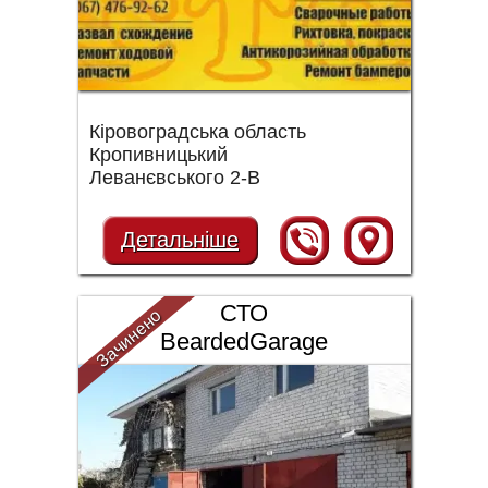
Кіровоградська область
Кропивницький
Леванєвського 2-В
Детальніше
СТО
Зачинено
BeardedGarage