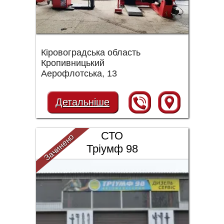
Кіровоградська область
Кропивницький
Аерофлотська, 13
Детальніше
СТО
Зачинено
Тріумф 98