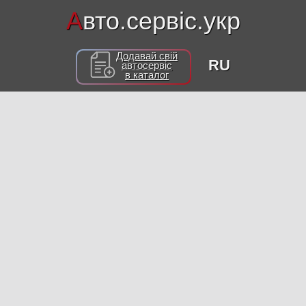
А
вто.сервіс.укр
Додавай свій
RU
автосервіс
в каталог