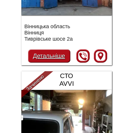
Вінницька область
Вінниця
Тиврівське шосе 2а
Детальніше
СТО
Зачинено
AVVI