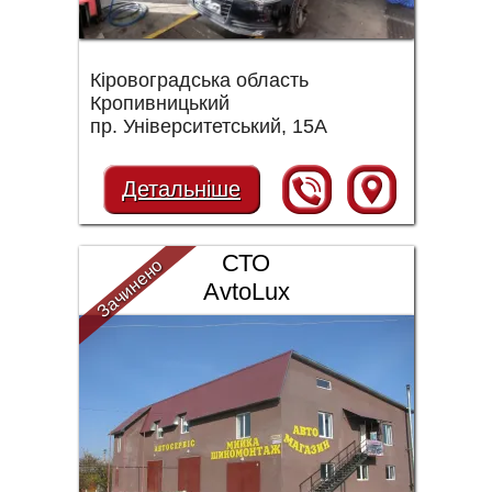
Кіровоградська область
Кропивницький
пр. Університетський, 15А
Детальніше
СТО
Зачинено
AvtoLux