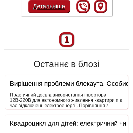
Детальніше
1
Останнє в блозі
Вирішення проблеми блекаута. Особисти
Практичний досвід використання інвертора
12В-220В для автономного живлення квартири під
час відключень електроенергії. Порівняння з
генераторами, ДБЖ і power station. На що звертати
увагу під час вибору потужності та форми сигналу.
Квадроцикл для дітей: електричний чи 