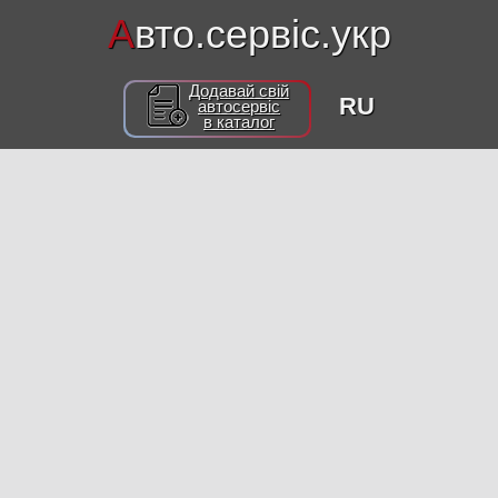
А
вто.сервіс.укр
Додавай свій
RU
автосервіс
в каталог