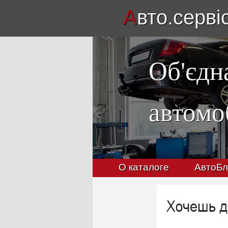
А
вто.серві
Об'єдн
автомо
О каталоге
АвтоБл