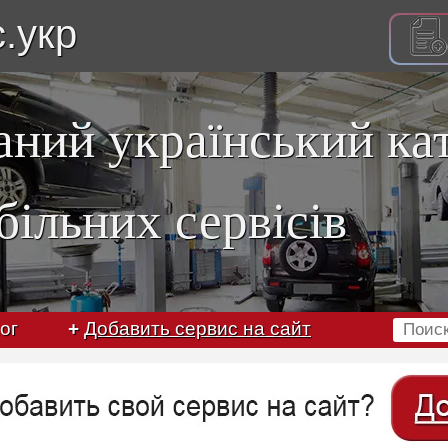
с.укр
аний український ка
більних сервісів
ог
+
Добавить сервис на сайт