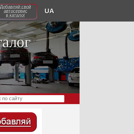
Добавляй свой
UA
автосервис
в каталог
талог