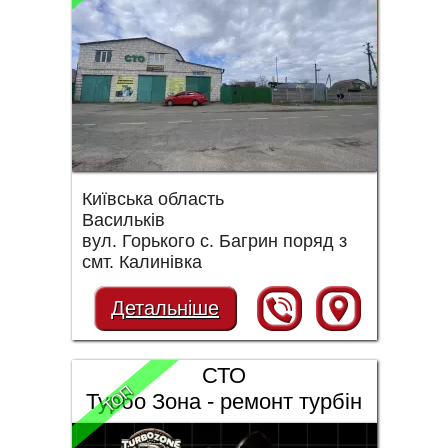
Київська область
Васильків
вул. Горького с. Багрин поряд з
смт. Калинівка
Детальніше
СТО
ТОП
Турбо Зона - ремонт турбін