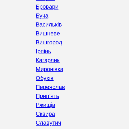
Бровари
Буча
Васильків
Вишневе
Вишгород
Ірпінь
Кагарлик
Миронівка
Обухів
Переяслав
Прип’ять
Ржищів
Сквира
Славутич