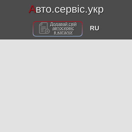
А
вто.сервіс.укр
Додавай свій
RU
автосервіс
в каталог