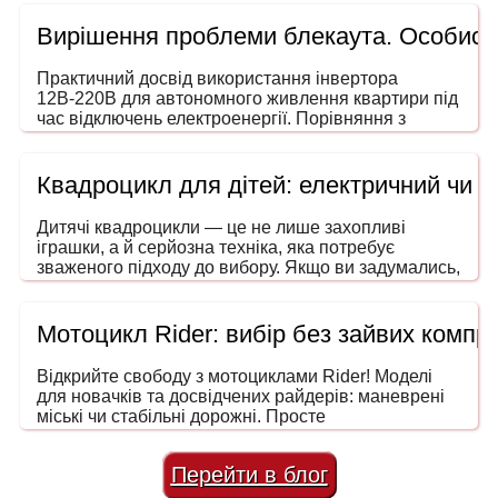
Вирішення проблеми блекаута. Особисти
Практичний досвід використання інвертора
12В-220В для автономного живлення квартири під
час відключень електроенергії. Порівняння з
генераторами, ДБЖ і power station. На що звертати
увагу під час вибору потужності та форми сигналу.
Квадроцикл для дітей: електричний чи 
Дитячі квадроцикли — це не лише захопливі
іграшки, а й серйозна техніка, яка потребує
зваженого підходу до вибору. Якщо ви задумались,
як обрати квадроцикл для дитини, то ця інструкція
допоможе зробити покупку безпечною, розумною
та в межах вашого бюджету. Адже йдеться не
Мотоцикл Rider: вибір без зайвих компро
просто про розвагу — мова про безпечний
транспорт, що розвиває координацію, увагу та
Відкрийте свободу з мотоциклами Rider! Моделі
навички водіння ще змалечку.
для новачків та досвідчених райдерів: маневрені
міські чи стабільні дорожні. Просте
обслуговування та низька вартість володіння.
Перейти в блог