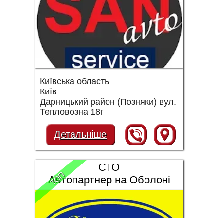
Київська область
Київ
Дарницький район (Позняки) вул.
Тепловозна 18г
Детальніше
СТО
ТОП
Автопартнер на Оболоні