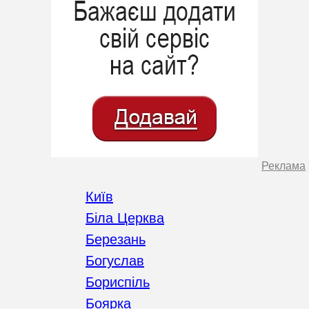
Реклама
Київ
Біла Церква
Березань
Богуслав
Бориспіль
Боярка