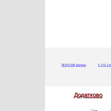
ТОП
ТОП
TESTCAR Service
С.Т.О. С
Додатково