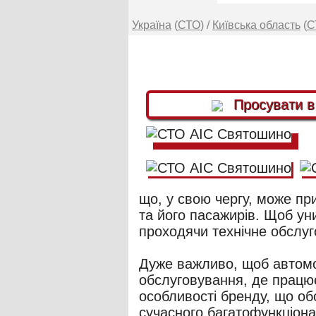
Україна
(
СТО
) /
Київська область
(
С
Просувати 
що, у свою чергу, може пр
та його пасажирів. Щоб ун
проходячи технічне обслуг
Дуже важливо, щоб автомоб
обслуговування, де працює
особливості бренду, що об
сучасного багатофункціона