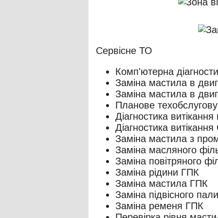
Сервісне ТО
Комп'ютерна діагност
Заміна мастила в двиг
Заміна мастила в двигу
Планове техобслугов
Діагностика витікання
Діагностика витікання 
Заміна мастила з про
Заміна масляного філ
Заміна повітряного фі
Заміна рідини ГПК
Заміна мастила ГПК
Заміна підвісного пал
Заміна ременя ГПК
Перевірка рівня маст