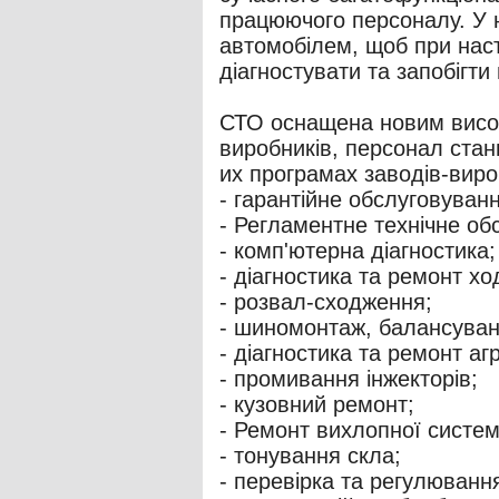
працюючого персоналу. У н
автомобілем, щоб при нас
діагностувати та запобіг
СТО оснащена новим висок
виробників, персонал стан
их програмах заводів-виро
- гарантійне обслуговуванн
- Регламентне технічне об
- комп'ютерна діагностика;
- діагностика та ремонт хо
- розвал-сходження;
- шиномонтаж, балансуван
- діагностика та ремонт аг
- промивання інжекторів;
- кузовний ремонт;
- Ремонт вихлопної систем
- тонування скла;
- перевірка та регулювання