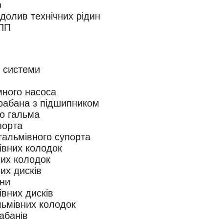
о
долив технічних рідин
ПП
ї системи
много насоса
арабана з підшипником
го гальма
порта
гальмівного супорта
івних колодок
них колодок
их дисків
ини
івних дисків
льмівних колодок
абанів