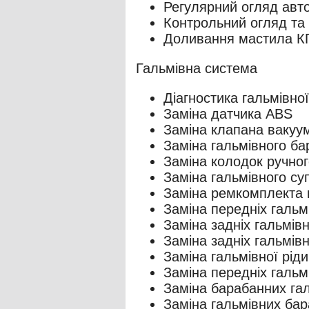
Регулярний огляд авт
Контрольний огляд та 
Доливання мастила К
Гальмівна система
Діагностика гальмівно
Заміна датчика ABS
Заміна клапана вакуу
Заміна гальмівного б
Заміна колодок ручно
Заміна гальмівного су
Заміна ремкомплекта 
Заміна передніх гальм
Заміна задніх гальмів
Заміна задніх гальмівн
Заміна гальмівної рід
Заміна передніх гальм
Заміна барабанних га
Заміна гальмівних бар