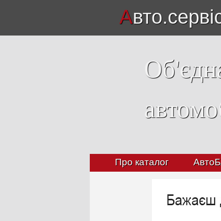
А
вто.серві
Об'єдн
автомо
Про каталог
АвтоБ