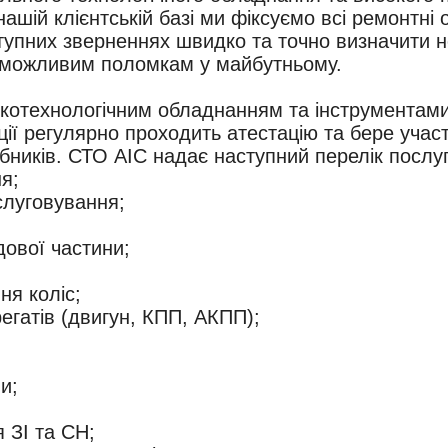
ашій клієнтській базі ми фіксуємо всі ремонтні 
тупних зверненнях швидко та точно визначити н
ти можливим поломкам у майбутньому.
отехнологічним обладнанням та інструментами
ції регулярно проходить атестацію та бере учас
бників. СТО АІС надає наступний перелік послуг
я;
слуговування;
дової частини;
ня коліс;
регатів (двигун, КПП, АКПП);
и;
 ЗІ та СН;