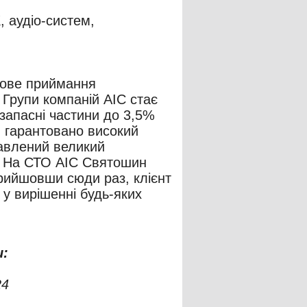
, аудіо-систем,
обове приймання
 Групи компаній АІС стає
запасні частини до 3,5%
м гарантовано високий
тавлений великий
. На СТО АІС Святошин
прийшовши сюди раз, клієнт
 у вирішенні будь-яких
:
24