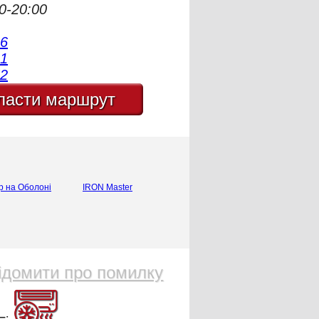
0-20:00
6
1
2
ласти маршрут
ТОП
р на Оболоні
IRON Master
ідомити про помилку