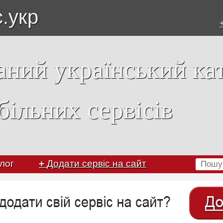
с.укр
аний український ка
більних сервісів
лог
+
Додати сервіс на сайт