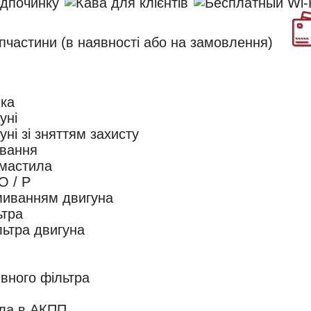
ика
уні
ні зі зняттям захисту
ування
 мастила
О / Р
миванням двигуна
ьтра
льтра двигуна
ивного фільтра
ила в АКПП