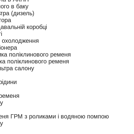
ого в баку
тра (дизель)
тора
авальній коробці
і
и охолодження
іонера
ика поліклинового ременя
ка поліклинового ременя
льтра салону
рідини
 ременя
у
еня ГРМ з роликами і водяною помпою
у