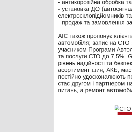
- антикорозійна обробка т
- установка ДО (автосигна
електросклопідйомників та 
- продаж та замовлення за
АІС також пропонує клієнт
автомобіля; запис на СТО 
учасником Програми Автол
та послуги СТО до 7,5%. G
рівень надійності та безп
асортимент шин, АКБ, мас
постійно удосконалюють по
стає другом і партнером на
питань, а ремонт автомобі