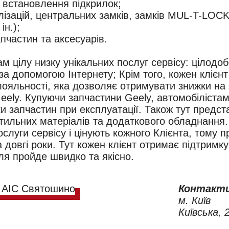
а встановлення підкрилок;
лізацій, центральних замків, замків MUL-T-LOCK
ін.);
пчастин та аксесуарів.
ам цілу низку унікальних послуг сервісу: цілод
за допомогою Інтернету; Крім того, кожен клієнт
ояльності, яка дозволяє отримувати знижки на 
eely. Купуючи запчастини Geely, автомобіліста
еки запчастин при експлуатації. Також тут предс
тильних матеріалів та додаткового обладнання
слуги сервісу і цінують кожного Клієнта, тому 
 довгі роки. Тут кожен клієнт отримає підтримку
ля пройде швидко та якісно.
Контакти
м. Київ
Київська, 