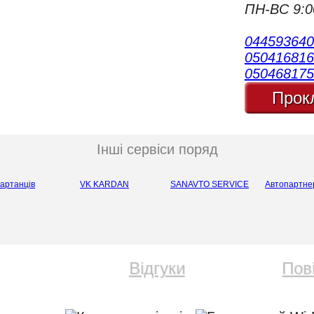
ПН-ВС 9:0
044593640
050416816
050468175
Прок
ТОП
ТОП
ТОП
Інші сервіси поряд
партанців
VK KARDAN
SANAVTO SERVICE
Автопартне
Відгуки
Пов