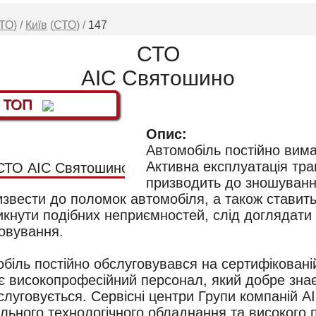
ТО
) /
Київ
(
СТО
) /
147
СТО
АІС Святошино
в ТОП
Опис:
Автомобіль постійно вима
Активна експлуатація тра
призводить до зношування 
извести до поломок автомобіля, а також ставить 
икнути подібних неприємностей, слід доглядати
овування.
іль постійно обслуговувався на сертифікованій 
 високопрофесійний персонал, який добре знає 
слуговується. Сервісні центри Групи компаній А
льного технологічного обладнання та високого 