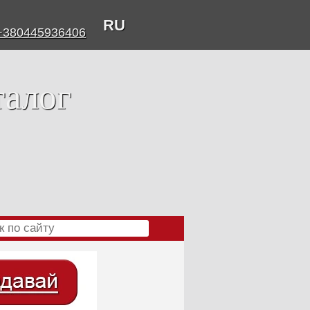
RU
+380445936406
талог