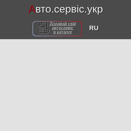
А
вто.сервіс.укр
Додавай свій
RU
автосервіс
в каталог