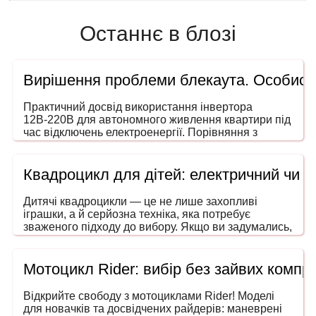
Останнє в блозі
Вирішення проблеми блекаута. Особисти
Практичний досвід використання інвертора
12В-220В для автономного живлення квартири під
час відключень електроенергії. Порівняння з
генераторами, ДБЖ і power station. На що звертати
увагу під час вибору потужності та форми сигналу.
Квадроцикл для дітей: електричний чи 
Дитячі квадроцикли — це не лише захопливі
іграшки, а й серйозна техніка, яка потребує
зваженого підходу до вибору. Якщо ви задумались,
як обрати квадроцикл для дитини, то ця інструкція
допоможе зробити покупку безпечною, розумною
та в межах вашого бюджету. Адже йдеться не
Мотоцикл Rider: вибір без зайвих компро
просто про розвагу — мова про безпечний
транспорт, що розвиває координацію, увагу та
Відкрийте свободу з мотоциклами Rider! Моделі
навички водіння ще змалечку.
для новачків та досвідчених райдерів: маневрені