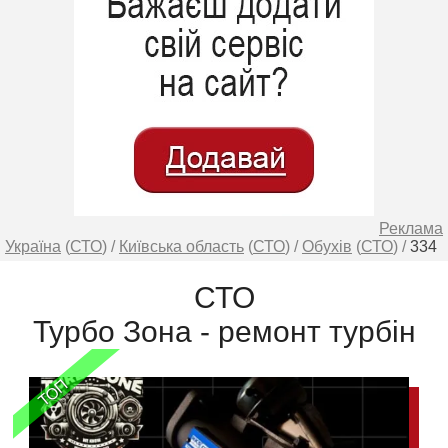
Реклама
Україна
(
СТО
) /
Київська область
(
СТО
) /
Обухів
(
СТО
) /
334
СТО
Турбо Зона - ремонт турбін
ТОП