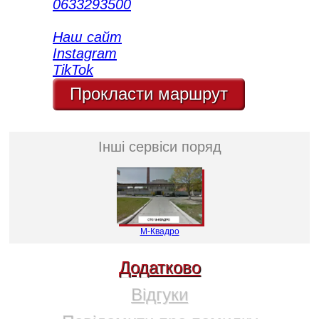
0633293500
Наш сайт
Instagram
TikTok
Прокласти маршрут
Інші сервіси поряд
М-Квадро
Додатково
Відгуки