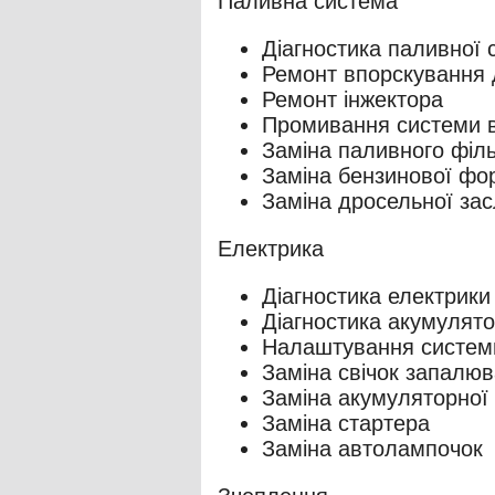
Паливна система
Діагностика паливної 
Ремонт впорскування 
Ремонт інжектора
Промивання системи 
Заміна паливного філ
Заміна бензинової фо
Заміна дросельної за
Електрика
Діагностика електрики
Діагностика акумулят
Налаштування систем
Заміна свічок запалю
Заміна акумуляторної 
Заміна стартера
Заміна автолампочок