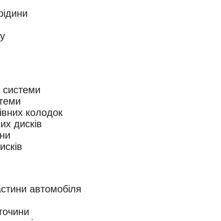
рідини
у
ї системи
стеми
івних колодок
их дисків
ини
исків
астини автомобіля
точини