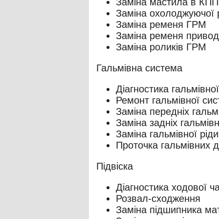
Заміна мастила в КПП
Заміна охолоджуючої 
Заміна ременя ГРМ
Заміна ременя привод
Заміна роликів ГРМ
Гальмівна система
Діагностика гальмівно
Ремонт гальмівної си
Заміна передніх гальм
Заміна задніх гальмівн
Заміна гальмівної рід
Проточка гальмівних д
Підвіска
Діагностика ходової ч
Розвал-сходження
Заміна підшипника ма