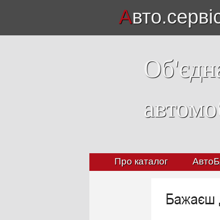
А
вто.серві
Об'єдн
автомо
Про каталог
АвтоБ