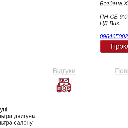
Богдана Х
ПН-СБ 9:0
НД Вих.
096465002
Прок
Відгуки
Пов
уні
льтра двигуна
льтра салону