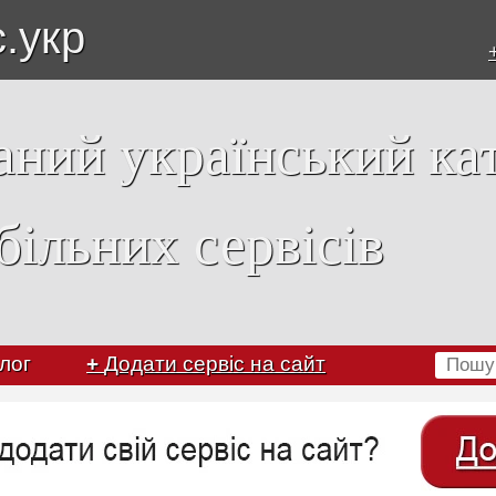
с.укр
аний український ка
більних сервісів
лог
+
Додати сервіс на сайт