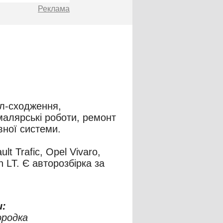
Реклама
ал-сходження,
 малярські роботи, ремонт
вної системи.
lt Trafic, Opel Vivaro,
n LT. Є авторозбірка за
:
ородка