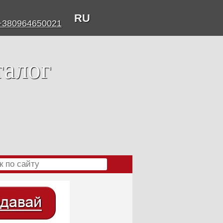
RU
+380964650021
талог