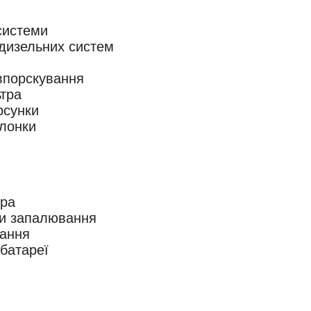
системи
дизельних систем
впорскування
ьтра
рсунки
слонки
ора
и запалювання
вання
батареї