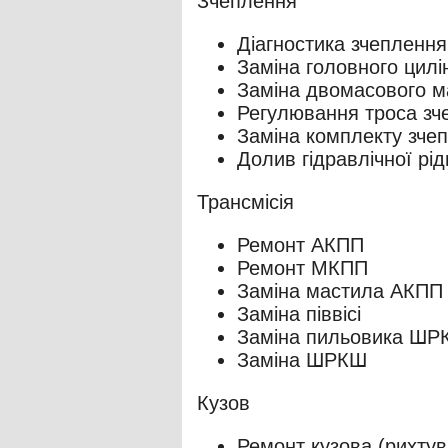
Зчеплення
Діагностика зчеплення
Заміна головного цил
Заміна двомасового м
Регулювання троса зч
Заміна комплекту зче
Долив гідравлічної рі
Трансмісія
Ремонт АКПП
Ремонт МКПП
Заміна мастила АКПП
Заміна піввісі
Заміна пильовика ШР
Заміна ШРКШ
Кузов
Ремонт кузова (рихту