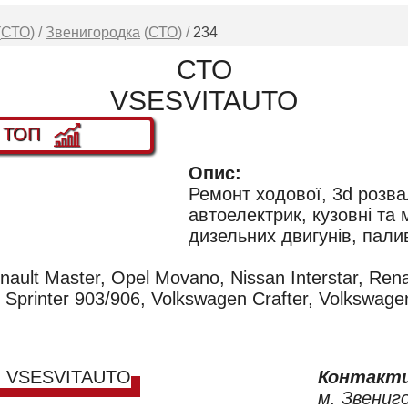
(
СТО
) /
Звенигородка
(
СТО
) /
234
СТО
VSESVITAUTO
в ТОП
Опис:
Ремонт ходової, 3d розв
автоелектрик, кузовні та
дизельних двигунів, пали
ault Master, Opel Movano, Nissan Interstar, Renau
 Sprinter 903/906, Volkswagen Crafter, Volkswage
Контакти
м. Звениг