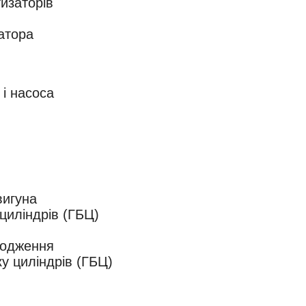
изаторів
затора
 і насоса
вигуна
циліндрів (ГБЦ)
лодження
у циліндрів (ГБЦ)