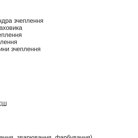
індра зчеплення
аховика
еплення
плення
дини зчеплення
КШ
вання, зварювання, фарбування)