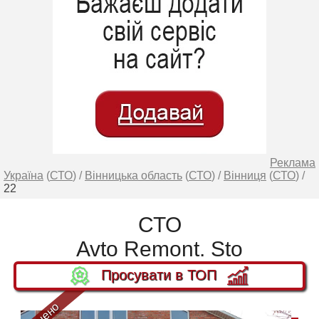
Реклама
Україна
(
СТО
) /
Вінницька область
(
СТО
) /
Вінниця
(
СТО
) /
22
СТО
Avto Remont. Sto
Просувати в ТОП