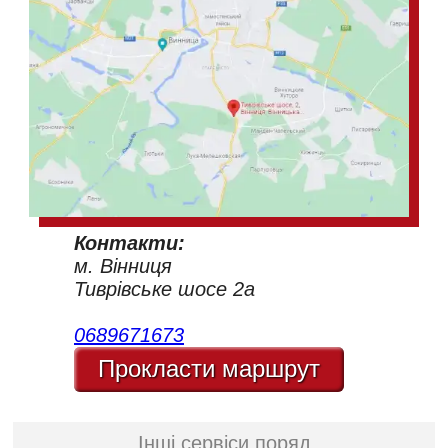
Контакти:
м. Вінниця
Тиврівське шосе 2а
0689671673
Прокласти маршрут
Інші сервіси поряд