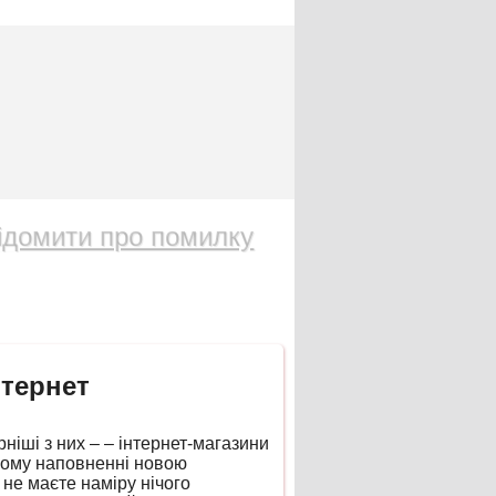
ідомити про помилку
нтернет
ніші з них – – інтернет-магазини
йному наповненні новою
не маєте наміру нічого