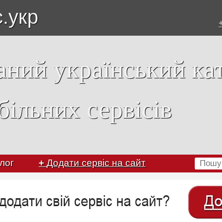
с.укр
аний український ка
більних сервісів
лог
+
Додати сервіс на сайт