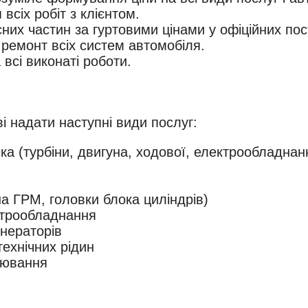
всіх робіт з клієнтом.
сних частин за гуртовими цінами у офіційних пос
 ремонт всіх систем автомобіля.
всі виконаті роботи.
ка (турбіни, двигуна, ходової, електрообладнан
на ГРМ, головки блока циліндрів)
ктрообладнання
енераторів
технічних рідин
лювання