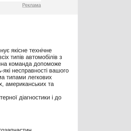
Реклама
нує якісне технічне
сіх типів автомобілів з
йна команда допоможе
ь-які несправності вашого
ма типами легкових
х, американських та
терної діагностики і до
тозапчастин.