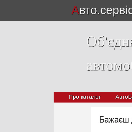
А
вто.серві
Об'єдн
автомо
Про каталог
АвтоБ