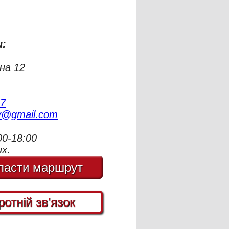
:
на 12
7
iv@gmail.com
00-18:00
их.
ласти маршрут
ротній зв'язок