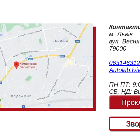
Контакти
м. Львів
вул. Весня
79000
063146312
Autolab.lv
ПН-ПТ: 9:
СБ, НД: В
Прок
Зво