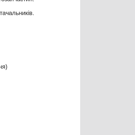
тачальників.
ня)