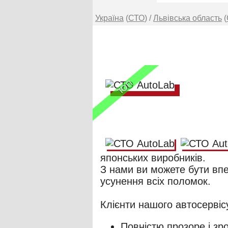
Україна
(
СТО
) /
Львівська область
(
ТОП
японських виробників.
З нами ви можете бути впевн
усунення всіх поломок.
Повністю прозоре і зр