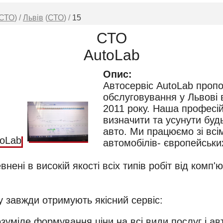
СТО
) /
Львів
(
СТО
) /
15
СТО
AutoLab
Опис:
Автосервіс AutoLab пропо
обслуговування у Львові в
2011 року. Наша професі
визначити та усунути буд
авто. Ми працюємо зі всі
автомобілів- європейськи
ені в високій якості всіх типів робіт від комп'ю
озуміле формування ціни на всі види послуг і ав