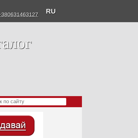
RU
+380631463127
талог