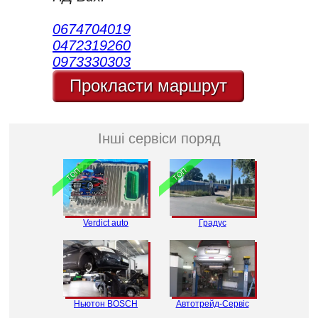
0674704019
0472319260
0973330303
Прокласти маршрут
Інші сервіси поряд
ТОП
ТОП
Verdict auto
Градус
Ньютон BOSCH
Автотрейд-Сервіс