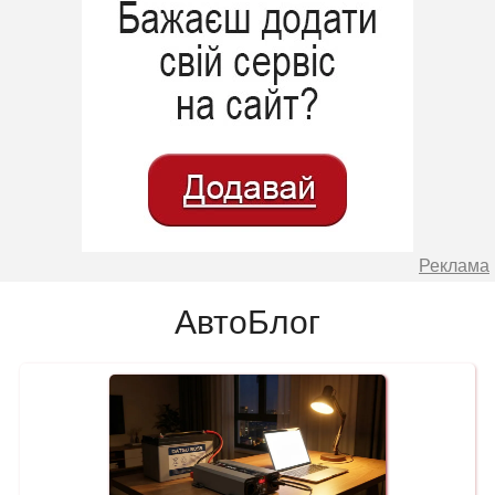
Реклама
АвтоБлог