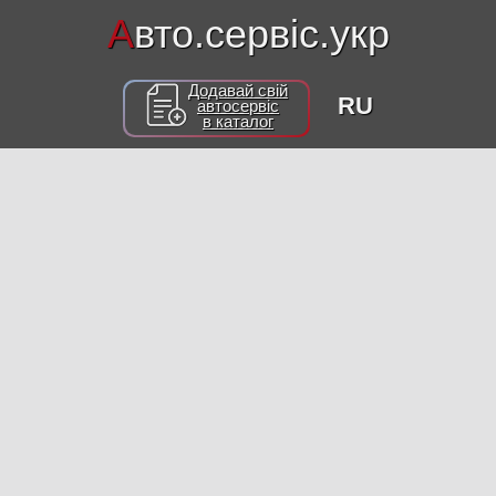
А
вто.сервіс.укр
Додавай свій
RU
автосервіс
в каталог