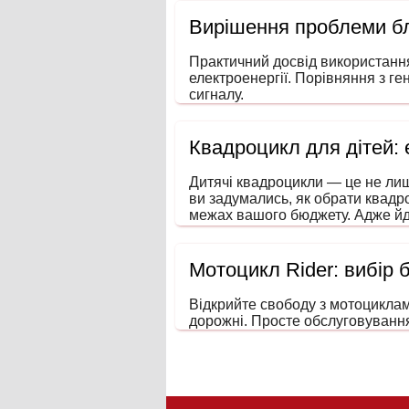
Вирішення проблеми бл
Практичний досвід використанн
електроенергії. Порівняння з ге
сигналу.
Квадроцикл для дітей:
Дитячі квадроцикли — це не лиш
ви задумались, як обрати квадр
межах вашого бюджету. Адже йд
увагу та навички водіння ще зма
Мотоцикл Rider: вибір 
Відкрийте свободу з мотоциклами
дорожні. Просте обслуговування