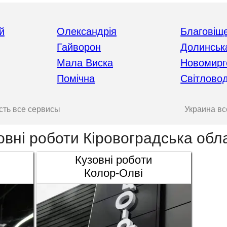
й
Олександрія
Благовіщ
Гайворон
Долинськ
Мала Виска
Новомирг
Помічна
Світлово
сть все сервисы
Украина вс
овні роботи Кіровоградська обл
Кузовні роботи
Колор-Олві