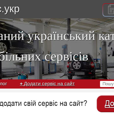
с.укр
аний український ка
більних сервісів
лог
+
Додати сервіс на сайт