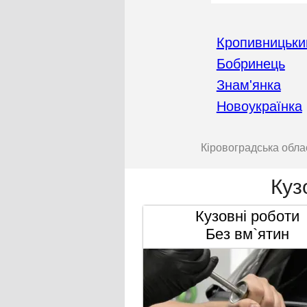
Кропивницьки
Бобринець
Знам'янка
Новоукраїнка
Кіровоградська обла
Куз
Кузовні роботи
Без вм`ятин