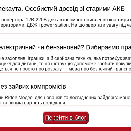
екаута. Особистий досвід зі старими АКБ
я інвертора 12В-220В для автономного живлення квартири п
нераторами, ДБЖ і power station. На що звертати увагу під 
 електричний чи бензиновий? Вибираємо пр
е захопливі іграшки, а й серйозна техніка, яка потребує зв
оцикл для дитини, то ця інструкція допоможе зробити покуп
еться не просто про розвагу — мова про безпечний транспо
лечку.
без зайвих компромісів
 Rider! Моделі для новачків та досвідчених райдерів: маневр
 та низька вартість володіння.
Перейти в блог