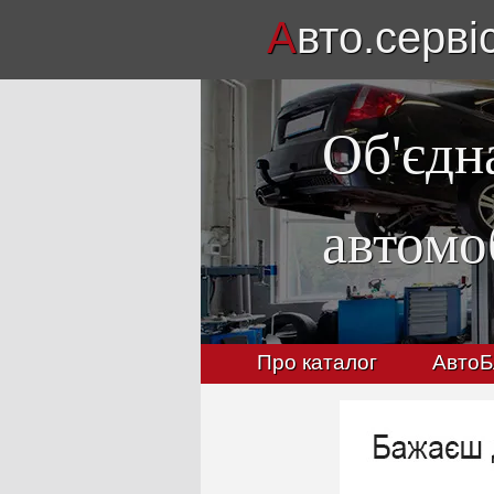
А
вто.серві
Об'єдн
автомо
Про каталог
АвтоБ