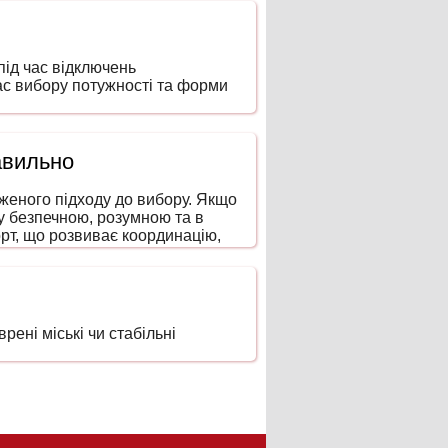
ід час відключень
час вибору потужності та форми
авильно
аженого підходу до вибору. Якщо
ку безпечною, розумною та в
рт, що розвиває координацію,
ені міські чи стабільні