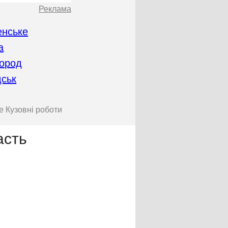
Реклама
енське
а
ород
дськ
е Кузовні роботи
асть