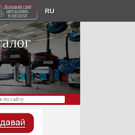
Додавай свій
RU
автосервіс
в каталог
талог