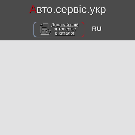
А
вто.сервіс.укр
Додавай свій
RU
автосервіс
в каталог