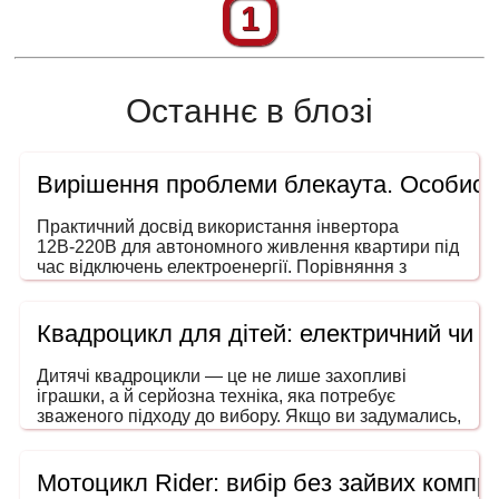
1
Останнє в блозі
Вирішення проблеми блекаута. Особисти
Практичний досвід використання інвертора
12В-220В для автономного живлення квартири під
час відключень електроенергії. Порівняння з
генераторами, ДБЖ і power station. На що звертати
увагу під час вибору потужності та форми сигналу.
Квадроцикл для дітей: електричний чи 
Дитячі квадроцикли — це не лише захопливі
іграшки, а й серйозна техніка, яка потребує
зваженого підходу до вибору. Якщо ви задумались,
як обрати квадроцикл для дитини, то ця інструкція
допоможе зробити покупку безпечною, розумною
та в межах вашого бюджету. Адже йдеться не
Мотоцикл Rider: вибір без зайвих компро
просто про розвагу — мова про безпечний