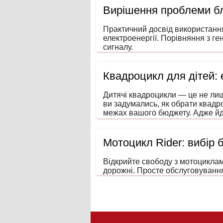
Вирішення проблеми бл
Практичний досвід використанн
електроенергії. Порівняння з ге
сигналу.
Квадроцикл для дітей:
Дитячі квадроцикли — це не лиш
ви задумались, як обрати квадр
межах вашого бюджету. Адже йд
увагу та навички водіння ще зма
Мотоцикл Rider: вибір 
Відкрийте свободу з мотоциклами
дорожні. Просте обслуговування