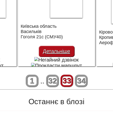
Київська область
Васильків
Кірово
Гоголя 21с (СМУ40)
Кропи
Аероф
Детальніше
1
..
32
33
34
Останнє в блозі