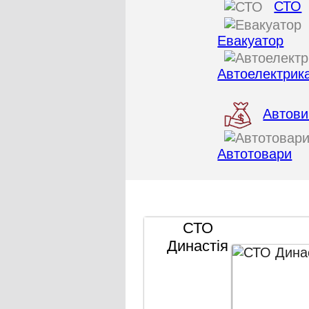
СТО
Евакуатор
Автоелектрик
Автови
Автотовари
СТО
Династія