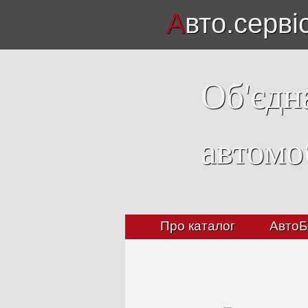
А
вто.серві
Об'єдн
автомо
Про каталог
АвтоБ