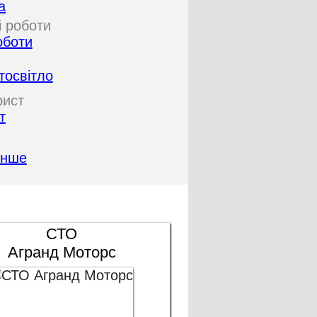
а
оботи
тосвітло
т
Інше
СТО
Агранд Моторс