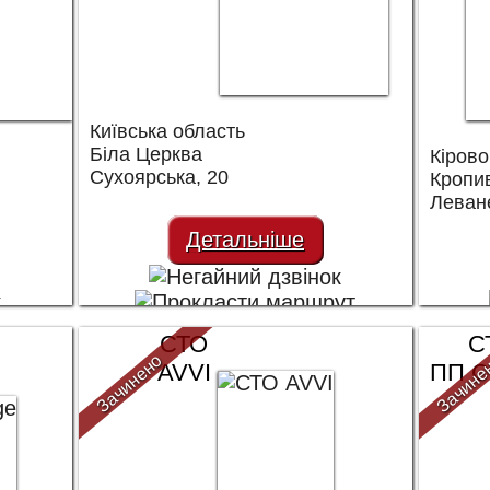
Київська область
Біла Церква
Кірово
Сухоярська, 20
Кропи
Леванє
Детальніше
СТО
С
Зачинено
Зачине
AVVI
ПП С