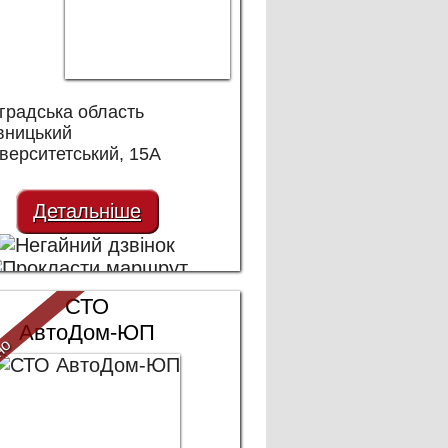
градська область
вницький
іверситетський, 15А
Детальніше
СТО
АвтоДом-ЮП
но