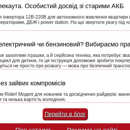
екаута. Особистий досвід зі старими АКБ
я інвертора 12В-220В для автономного живлення квартири п
нераторами, ДБЖ і power station. На що звертати увагу під 
 електричний чи бензиновий? Вибираємо пр
е захопливі іграшки, а й серйозна техніка, яка потребує зв
оцикл для дитини, то ця інструкція допоможе зробити покуп
еться не просто про розвагу — мова про безпечний транспо
лечку.
без зайвих компромісів
 Rider! Моделі для новачків та досвідчених райдерів: маневр
 та низька вартість володіння.
Перейти в блог