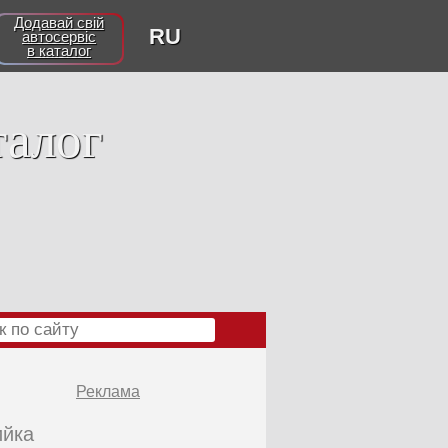
Додавай свій
RU
автосервіс
в каталог
талог
Реклама