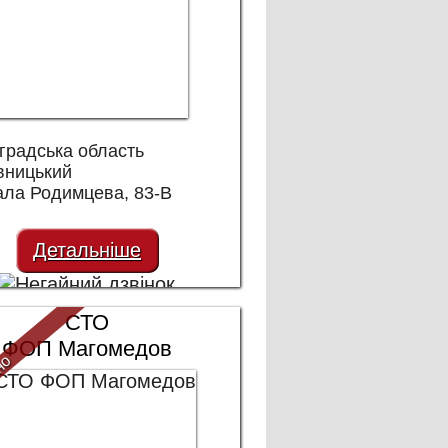
градська область
вницький
ала Родимцева, 83-В
Детальніше
СТО
ФОП Магомедов
но