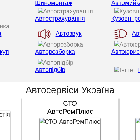
Шиномонтаж
Автомийк
Автострахування
Кузовні р
а
Автозвук
Ав
куп
Авторозборка
Автоюрис
Автопідбір
Автосервіси Україна
СТО
АвтоРемПлюс