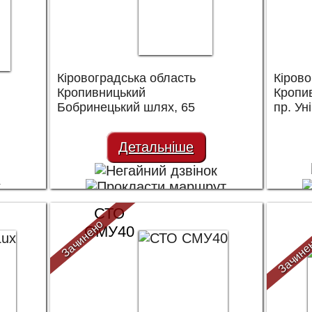
Кіровоградська область
Кірово
Кропивницький
Кропи
Бобринецький шлях, 65
пр. Ун
Детальніше
СТО
Зачинено
СМУ40
Зачине