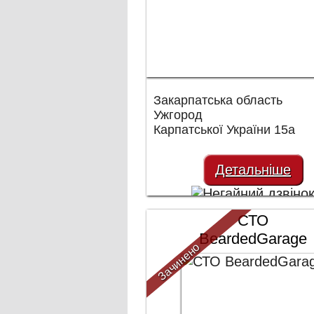
Закарпатська область
Ужгород
Карпатської України 15а
Детальніше
СТО
BeardedGarage
Зачинено