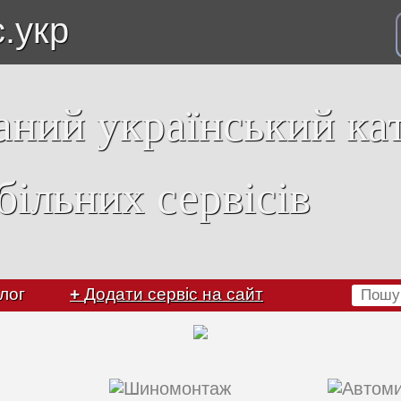
с.укр
аний український ка
більних сервісів
лог
+
Додати сервіс на сайт