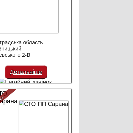
градська область
вницький
вського 2-В
Детальніше
ТО
но
арана