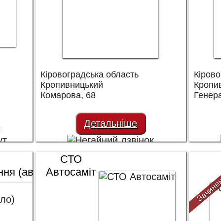
Кіровоградська область
Кірово
Кропивницький
Кропи
Комарова, 68
Генер
Детальніше
СТО
ня (автоскло)
Автосаміт
Зачине