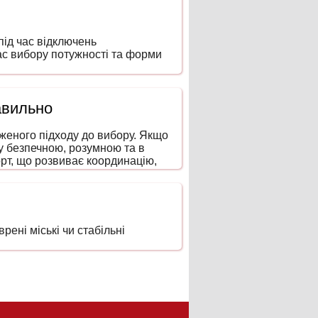
ід час відключень
час вибору потужності та форми
авильно
аженого підходу до вибору. Якщо
ку безпечною, розумною та в
рт, що розвиває координацію,
ені міські чи стабільні