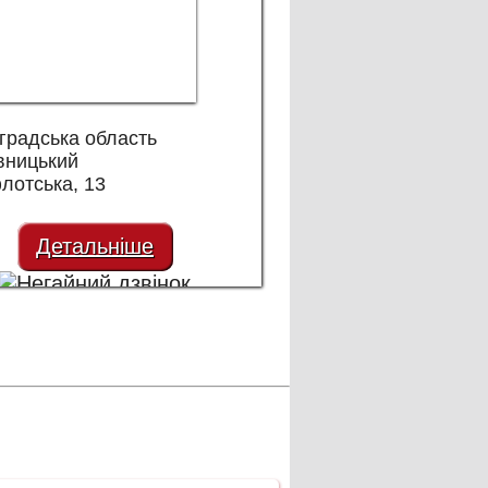
градська область
вницький
лотська, 13
Детальніше