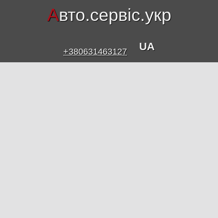
А
вто.сервіс.укр
UA
+380631463127