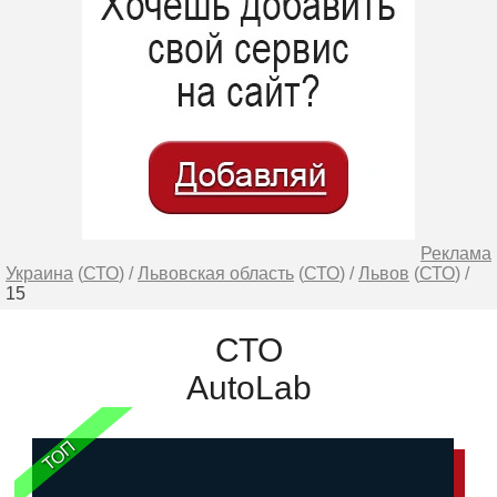
Реклама
Украина
(
СТО
) /
Львовская область
(
СТО
) /
Львов
(
СТО
) /
15
СТО
AutoLab
ТОП