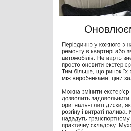
Оновлюєм
Періодично у кожного з н
ремонту в квартирі або з
автомобілів. Не варто з
просто оновити екстер'єр
Тим більше, що ринок їх
між виробниками, ціни з
Можна змінити екстер'єр
дозволить задовольнити б
оригінальні литі диски, я
розгіну і витраті палива
нададуть транспортному 
практичну складову. Мухо