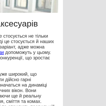
ксесуарів
е стосується не тільки
ді це стосується й наших
варіант, адже можна
ри
допоможуть у цьому.
онкуренції, що зростає
дуже широкий, що
и дійсно гарні
означаться на динаміці
чних вікон. Вони
маючи ще й реальну
я, сміття та комах.