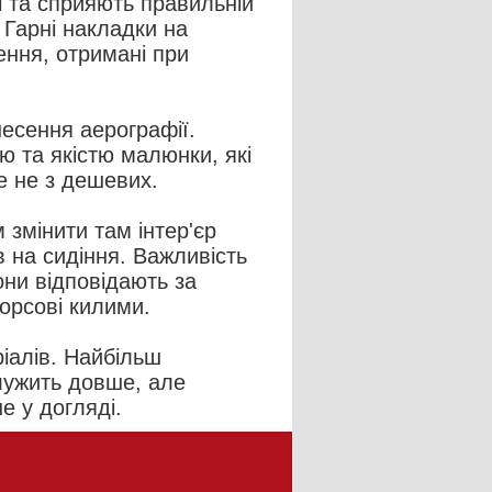
і та сприяють правильній
. Гарні накладки на
ення, отримані при
есення аерографії.
ю та якістю малюнки, які
е не з дешевих.
 змінити там інтер'єр
в на сидіння. Важливість
они відповідають за
ворсові килими.
іалів. Найбільш
служить довше, але
е у догляді.