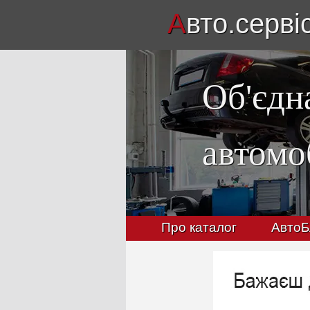
А
вто.серві
Об'єдн
автомо
Про каталог
АвтоБ