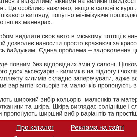
тися з відкритими вікнами на великій швидкост
оні. Це особливо важливо, якщо в салоні є курці
цікавого вигляду, попутно мінімізуючи пошкодж
о інших маневрах.
бом виділити своє авто в міському потоці є нан
ій дозволяє наносити просто вражаючі за красо
сь байдужим. Єдина проблема – задоволення ц
 повним без відповідних змін у салоні. Цілком
о двох аксесуарів - килимків на підлогу і чохлі
омплекту килимів складно заперечувати, адже в
ше варіантів кольорів та малюнків пропонують 
ують широкий вибір кольорів, малюнків та матер
отканини та шкіра. Шкіра виглядає солідніше і 
 пропонують ширший вибір варіантів та простіш
Про каталог
Реклама на сайті