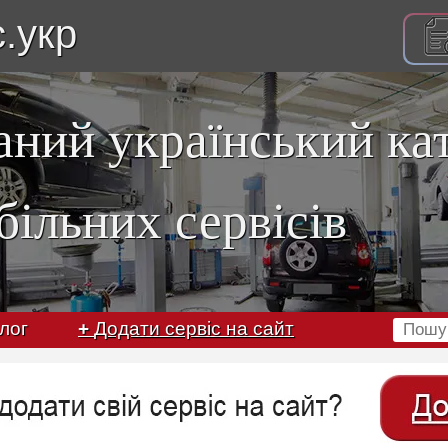
с.укр
аний український ка
більних сервісів
лог
+
Додати сервіс на сайт