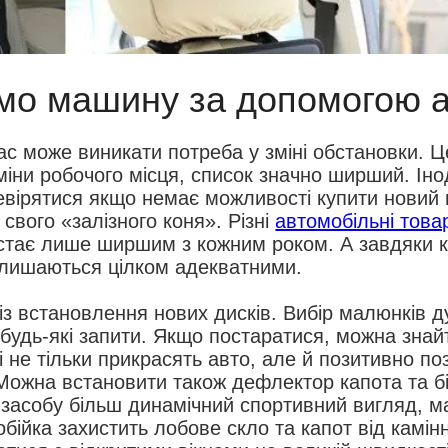
о машину за допомогою а
ас може виникати потреба у зміні обстановки. Ц
міни робочого місця, список значно ширший. Іно
невірятися якщо немає можливості купити новий 
 свого «залізного коня». Різні
автомобільні това
 стає лише ширшим з кожним роком. А завдяки к
алишаються цілком адекватними.
 із встановлення нових дисків. Вибір малюнків 
удь-які запити. Якщо постаратися, можна знайт
кі не тільки прикрасять авто, але й позитивно п
. Можна встановити також дефлектор капота та бі
засобу більш динамічний спортивний вигляд, 
бійка захистить лобове скло та капот від камінн