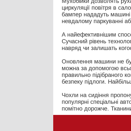
Мухобійки дозволять руха
циркуляції повітря в сал
бампер нададуть машині 
невдалому паркуванні аб
А найефективнішим спосо
Сучасний рівень технолог
навряд чи залишать кого
Оновлення машини не буде
можна за допомогою всьог
правильно підібраного к
безпеку підлоги. Найбіль
Чохли на сидіння пропон
популярні спеціальні авт
помітно дорожче. Тканини