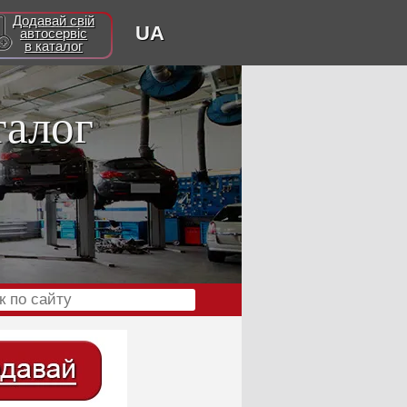
Додавай свій
UA
автосервіс
в каталог
талог