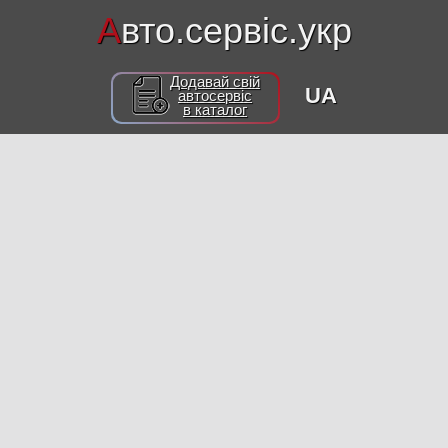
А
вто.сервіс.укр
Додавай свій
UA
автосервіс
в каталог