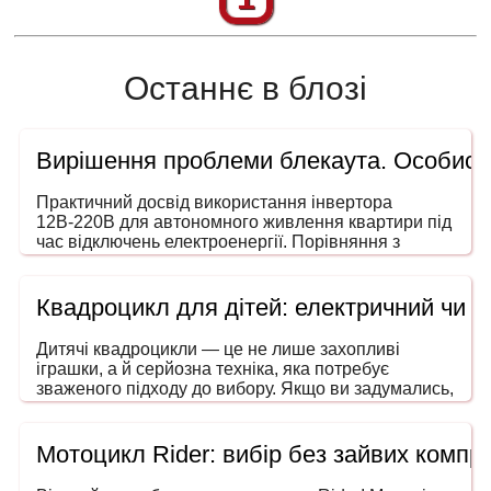
Останнє в блозі
Вирішення проблеми блекаута. Особисти
Практичний досвід використання інвертора
12В-220В для автономного живлення квартири під
час відключень електроенергії. Порівняння з
генераторами, ДБЖ і power station. На що звертати
увагу під час вибору потужності та форми сигналу.
Квадроцикл для дітей: електричний чи 
Дитячі квадроцикли — це не лише захопливі
іграшки, а й серйозна техніка, яка потребує
зваженого підходу до вибору. Якщо ви задумались,
як обрати квадроцикл для дитини, то ця інструкція
допоможе зробити покупку безпечною, розумною
та в межах вашого бюджету. Адже йдеться не
Мотоцикл Rider: вибір без зайвих компро
просто про розвагу — мова про безпечний
транспорт, що розвиває координацію, увагу та