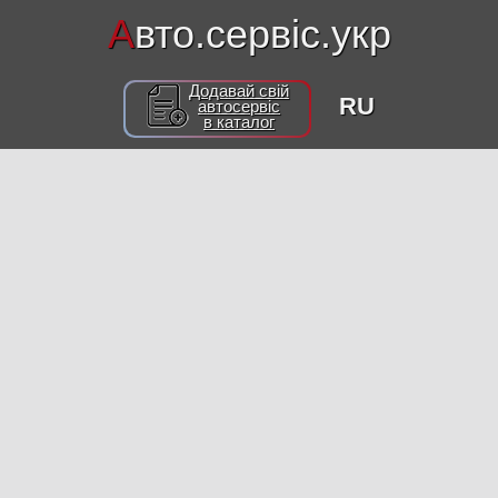
А
вто.сервіс.укр
Додавай свій
RU
автосервіс
в каталог