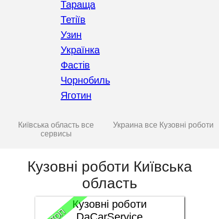
Тараща
Тетіїв
Узин
Українка
Фастів
Чорнобиль
Яготин
Київська область все
Украина все Кузовні роботи
сервисы
Кузовні роботи Київська
область
Кузовні роботи
ТОП
DaCarService