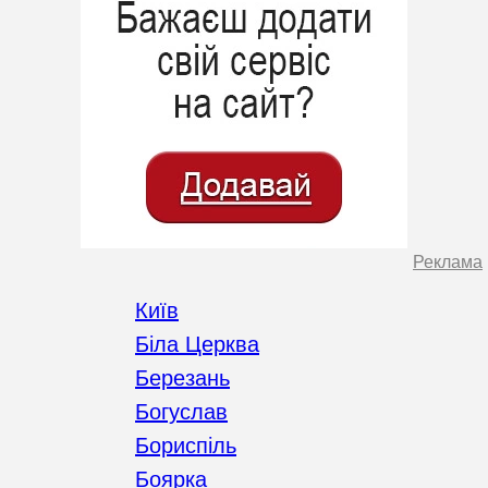
Реклама
Київ
Біла Церква
Березань
Богуслав
Бориспіль
Боярка