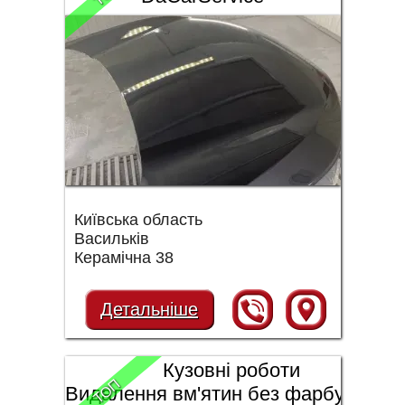
Київська область
Васильків
Керамічна 38
Детальніше
Кузовні роботи
ТОП
Видалення вм'ятин без фарбування