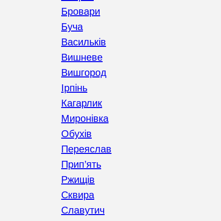
Бровари
Буча
Васильків
Вишневе
Вишгород
Ірпінь
Кагарлик
Миронівка
Обухів
Переяслав
Прип’ять
Ржищів
Сквира
Славутич