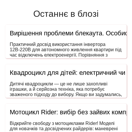
Останнє в блозі
Вирішення проблеми блекаута. Особисти
Практичний досвід використання інвертора
12В-220В для автономного живлення квартири під
час відключень електроенергії. Порівняння з
генераторами, ДБЖ і power station. На що звертати
увагу під час вибору потужності та форми сигналу.
Квадроцикл для дітей: електричний чи 
Дитячі квадроцикли — це не лише захопливі
іграшки, а й серйозна техніка, яка потребує
зваженого підходу до вибору. Якщо ви задумались,
як обрати квадроцикл для дитини, то ця інструкція
допоможе зробити покупку безпечною, розумною
та в межах вашого бюджету. Адже йдеться не
Мотоцикл Rider: вибір без зайвих компро
просто про розвагу — мова про безпечний
транспорт, що розвиває координацію, увагу та
Відкрийте свободу з мотоциклами Rider! Моделі
навички водіння ще змалечку.
для новачків та досвідчених райдерів: маневрені