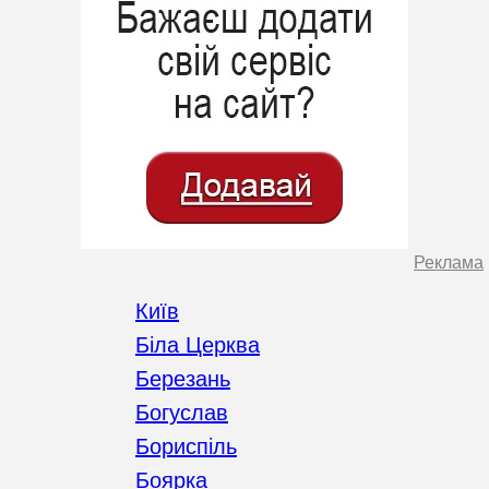
Реклама
Київ
Біла Церква
Березань
Богуслав
Бориспіль
Боярка