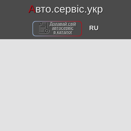
А
вто.сервіс.укр
Додавай свій
RU
автосервіс
в каталог