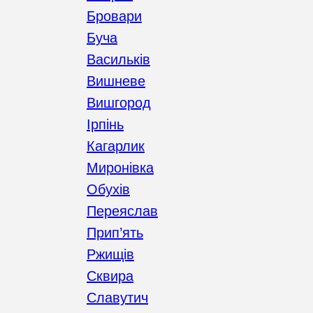
Бровари
Буча
Васильків
Вишневе
Вишгород
Ірпінь
Кагарлик
Миронівка
Обухів
Переяслав
Прип’ять
Ржищів
Сквира
Славутич