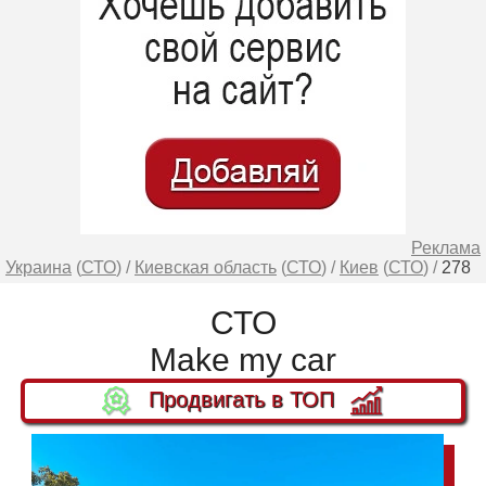
Реклама
Украина
(
СТО
) /
Киевская область
(
СТО
) /
Киев
(
СТО
) /
278
СТО
Make my car
Продвигать в ТОП