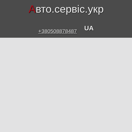
А
вто.сервіс.укр
UA
+380508878487