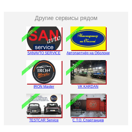
Другие сервисы рядом
ТОП
ТОП
SANAVTO SERVICE
Автопартнёр на Оболони
ТОП
ТОП
IRON Master
VK KARDAN
ТОП
ТОП
TESTCAR Service
С.Т.О. Спартанцев