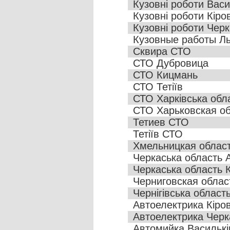
Кузовні роботи Васи
Кузовні роботи Кіро
Кузовні роботи Черк
Кузовные работы Ль
Сквира СТО
СТО Дубровица
СТО Кицмань
СТО Тетіїв
СТО Харківська обл
СТО Харьковская об
Тетиев СТО
Тетіїв СТО
Хмельницкая облас
Черкаська область 
Черкаська область К
Черниговская облас
Чернігівська област
Автоелектрика Кіро
Автоелектрика Черк
Автомийка Василькі