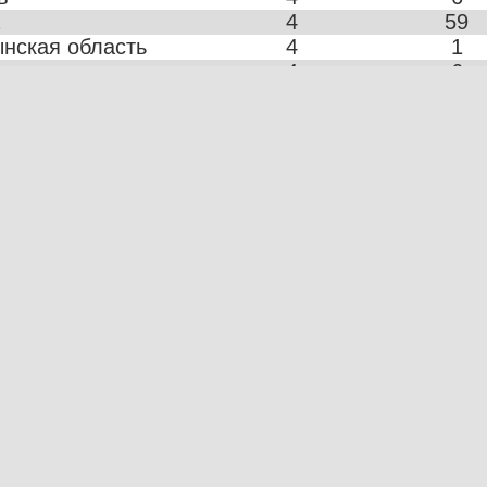
4
59
нская область
4
1
ль
4
6
оботи
4
3
 СТО
4
5
4
7
асть Кузовные работы
4
4
ласть Шиномонтаж
4
8
сть Кузовні роботи
4
3
асильков
4
3
ровоградская область
4
4
Кузовные работы
4
5
4
6
ь СТО
4
5
нский
4
8
4
6
ласть
4
17
4
4
 СТО
4
14