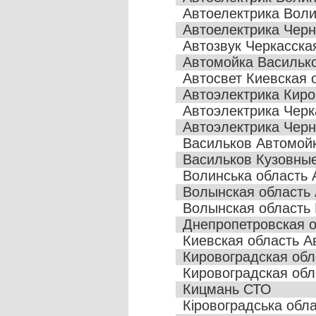
Автоелектрика Воли
Автоелектрика Черні
Автозвук Черкасска
Автомойка Васильк
Автосвет Киевская 
Автоэлектрика Киро
Автоэлектрика Черк
Автоэлектрика Черн
Васильков Автомой
Васильков Кузовны
Волинська область 
Волынская область 
Волынская область
Днепропетровская о
Киевская область А
Кировоградская обл
Кировоградская об
Кицмань СТО
Кіровоградська обл