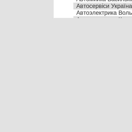
Автосервіси Україна
Автоэлектрика Волы
Автоэлектрика Кове
Васильків Кузовні р
Винницкая область
Канев СТО
Кировоградская обл
Кировоградская об
Кіровоградська обла
Кузовные работы В
Кузовные работы Ки
Львовская область 
Новоселица СТО
Ровненская област
СТО Новоград-Волы
СТО Новоселица
СТО Ровненская об
СТО Тетиев
Харківська область