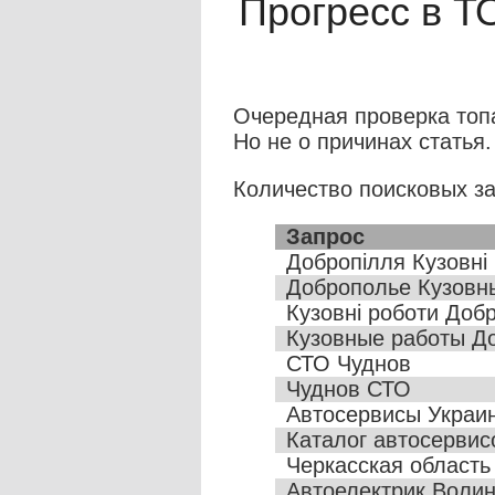
Прогресс в Т
Очередная проверка топ
Но не о причинах статья.
Количество поисковых за
Запрос
Добропілля Кузовні
Доброполье Кузовн
Кузовні роботи Доб
Кузовные работы Д
СТО Чуднов
Чуднов СТО
Автосервисы Украи
Каталог автосервис
Черкасская область
Автоелектрик Волин