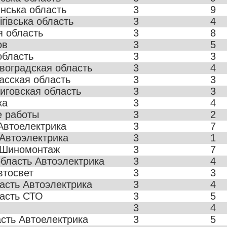
нська область
3
9
гівська область
3
4
я область
3
8
ов
3
5
область
3
3
воградская область
3
4
асская область
3
3
иговская область
3
3
ка
3
4
е работы
3
2
Автоелектрика
3
7
Автоэлектрика
3
1
 Шиномонтаж
3
7
бласть Автоэлектрика
3
4
втосвет
3
3
асть Автоэлектрика
3
4
ласть СТО
3
5
3
4
асть Автоелектрика
3
5