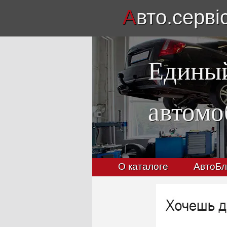
А
вто.серві
Единый
автомо
О каталоге
АвтоБл