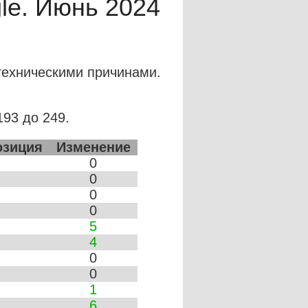
le. Июнь 2024
техническими причинами.
193 до 249.
озиция
Изменение
0
0
0
0
5
4
0
0
1
6