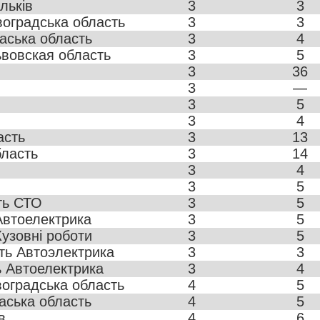
льків
3
3
воградська область
3
3
аська область
3
4
вовская область
3
5
3
36
3
—
3
5
3
4
асть
3
13
ласть
3
14
3
4
3
5
ть СТО
3
5
Автоелектрика
3
5
узовні роботи
3
5
ть Автоэлектрика
3
3
ь Автоелектрика
3
4
воградська область
4
5
аська область
4
5
в
4
6