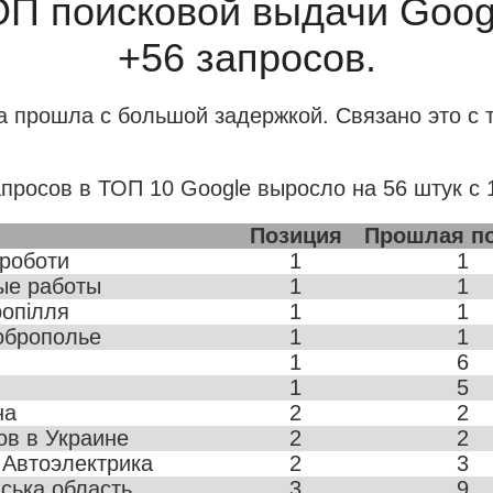
ОП поисковой выдачи Goog
+56 запросов.
а прошла с большой задержкой. Связано это с 
просов в ТОП 10 Google выросло на 56 штук с 
Позиция
Прошлая п
 роботи
1
1
ые работы
1
1
ропілля
1
1
оброполье
1
1
1
6
1
5
на
2
2
ов в Украине
2
2
 Автоэлектрика
2
3
ська область
3
9