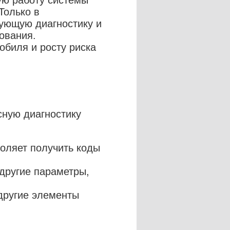
ую работу системы
Только в
вующую диагностику и
ования.
обиля и росту риска
сную диагностику
оляет получить коды
 другие параметры,
другие элементы