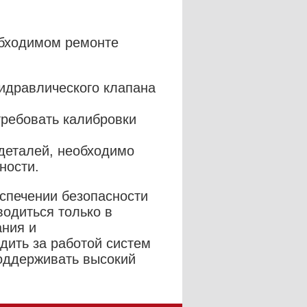
обходимом ремонте
идравлического клапана
требовать калибровки
деталей, необходимо
ности.
спечении безопасности
водиться только в
ания и
ить за работой систем
оддерживать высокий