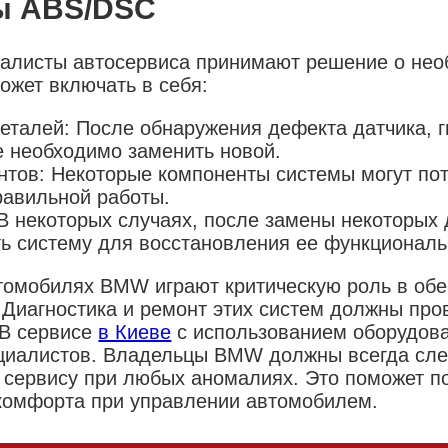
ы ABS/DSC
иалисты автосервиса принимают решение о не
ожет включать в себя:
еталей: После обнаружения дефекта датчика, г
е необходимо заменить новой.
нтов: Некоторые компоненты системы могут по
равильной работы.
В некоторых случаях, после замены некоторых 
ь систему для восстановления ее функциональ
омобилях BMW играют критическую роль в обе
 Диагностика и ремонт этих систем должны про
В сервисе
в Киеве
с использованием оборудов
иалистов. Владельцы BMW должны всегда след
 сервису при любых аномалиях. Это поможет п
 комфорта при управлении автомобилем.