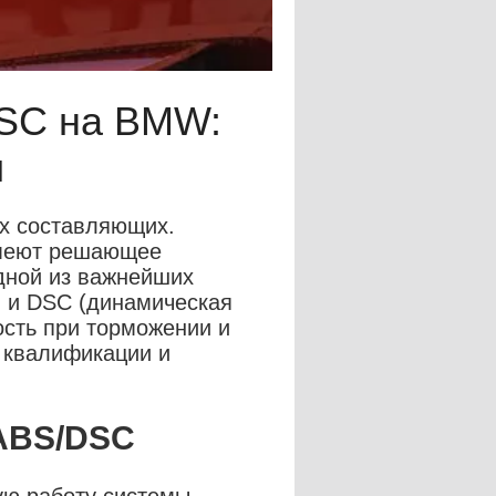
DSC на BMW:
и
их составляющих.
имеют решающее
дной из важнейших
) и DSC (динамическая
ость при торможении и
й квалификации и
 ABS/DSC