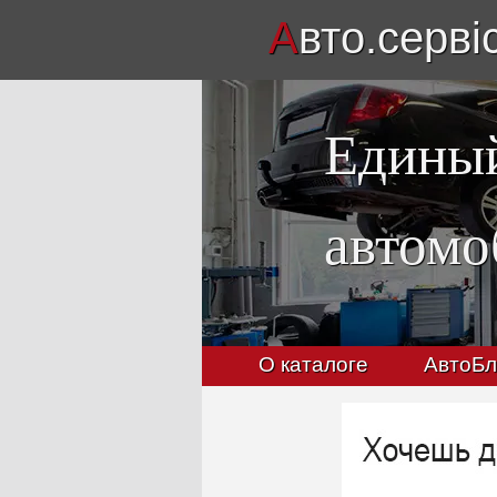
А
вто.серві
Единый
автомо
О каталоге
АвтоБл