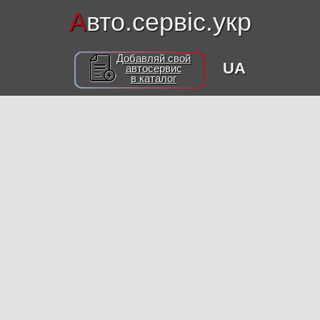
А
вто.сервіс.укр
Добавляй свой
UA
автосервис
в каталог