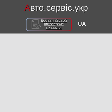
А
вто.сервіс.укр
Добавляй свой
UA
автосервис
в каталог