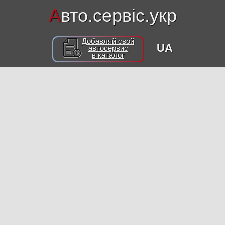
А
вто.сервіс.укр
Добавляй свой
UA
автосервис
в каталог