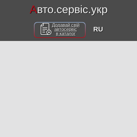
А
вто.сервіс.укр
Додавай свій
RU
автосервіс
в каталог