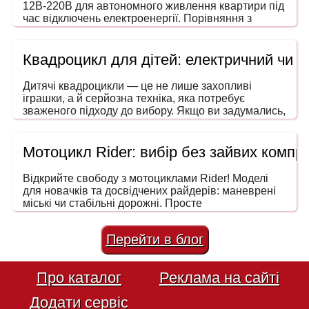
12В-220В для автономного живлення квартири під
час відключень електроенергії. Порівняння з
генераторами, ДБЖ і power station. На що звертати
увагу під час вибору потужності та форми сигналу.
Квадроцикл для дітей: електричний чи 
Дитячі квадроцикли — це не лише захопливі
іграшки, а й серйозна техніка, яка потребує
зваженого підходу до вибору. Якщо ви задумались,
як обрати квадроцикл для дитини, то ця інструкція
допоможе зробити покупку безпечною, розумною
та в межах вашого бюджету. Адже йдеться не
Мотоцикл Rider: вибір без зайвих компро
просто про розвагу — мова про безпечний
транспорт, що розвиває координацію, увагу та
Відкрийте свободу з мотоциклами Rider! Моделі
навички водіння ще змалечку.
для новачків та досвідчених райдерів: маневрені
міські чи стабільні дорожні. Просте
обслуговування та низька вартість володіння.
Перейти в блог
Про каталог
Реклама на сайті
Додати сервіс