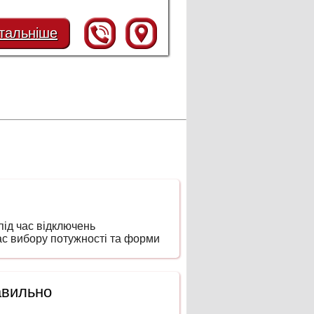
тальніше
ід час відключень
час вибору потужності та форми
авильно