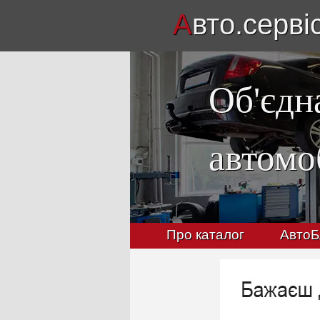
А
вто.серві
Об'єдн
автомо
Про каталог
АвтоБ