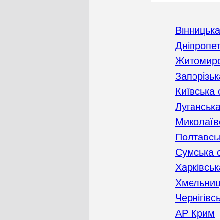
Вінницька
Дніпропе
Житомирс
Запорізьк
Київська 
Луганська
Миколаїв
Полтавсь
Сумська 
Харківськ
Хмельниц
Чернігівс
АР Крим