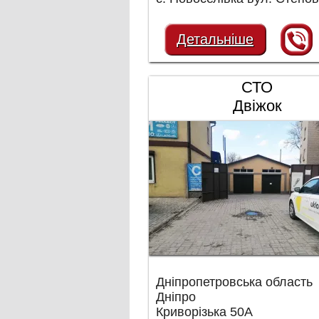
Детальніше
СТО
Двіжок
Дніпропетровська область
Дніпро
Криворізька 50А