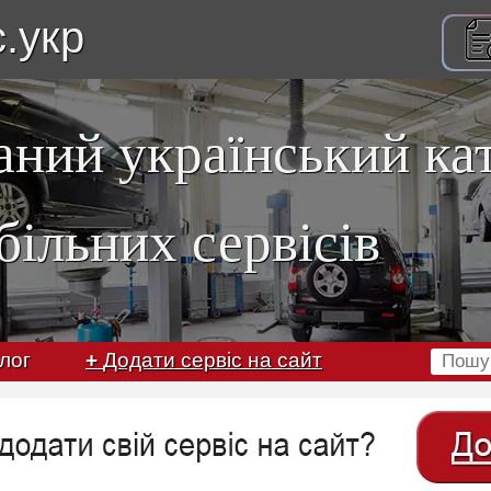
с.укр
аний український ка
більних сервісів
лог
+
Додати сервіс на сайт