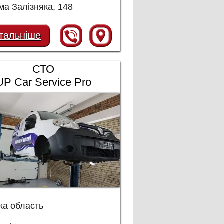
а Залізняка, 148
тальніше
СТО
UP Car Service Pro
ка область