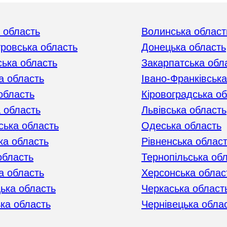
 область
Волинська област
тровська область
Донецька область
ька область
Закарпатська обл
а область
Івано-Франківська
область
Кіровоградська о
 область
Львівська область
ська область
Одеська область
ка область
Рівненська облас
область
Тернопільська об
а область
Херсонська облас
ька область
Черкаська област
ька область
Чернівецька обла