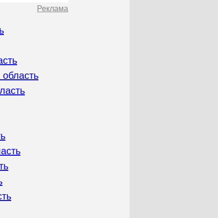
Реклама
ь
асть
 область
бласть
ть
ласть
ть
ь
сть