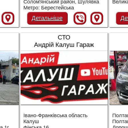
Солом'янський район, Шулявка
Велика
Метро: Берестейська
Детальніше
Де
СТО
Андрій Калуш Гараж
Івано-Франківська область
Полта
Калуш
Полта
а 1г
Фінська 16
Дорош