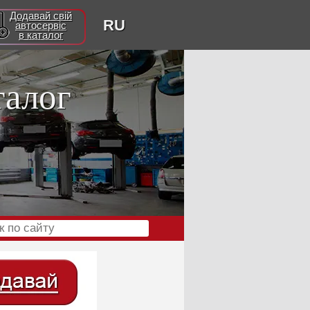
Додавай свій
RU
автосервіс
в каталог
талог