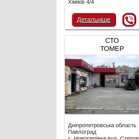
Хіміків 4/4
Детальніше
СТО
ТОМЕР
Дніпропетровська область
Павлоград
с. Новоселівка вул. Степов