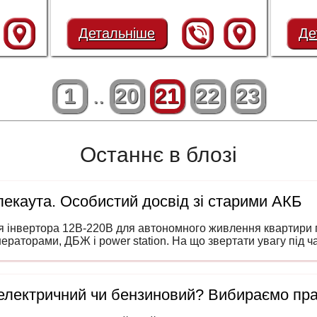
Детальніше
Де
1
..
20
21
22
23
Останнє в блозі
екаута. Особистий досвід зі старими АКБ
я інвертора 12В-220В для автономного живлення квартири п
нераторами, ДБЖ і power station. На що звертати увагу під 
 електричний чи бензиновий? Вибираємо пр