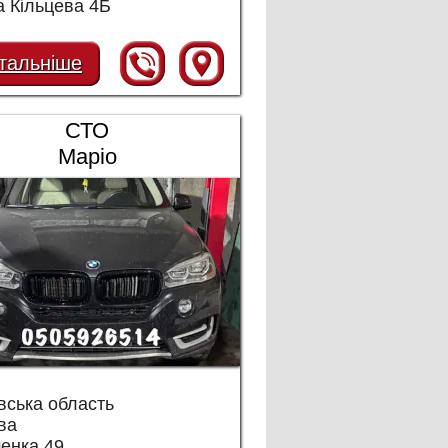
 Кільцева 4Б
тальніше
СТО
Маріо
вська область
ва
енка 49