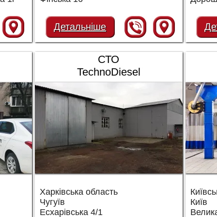
Детальніше
Де
СТО
TechnoDiesel
Харківська область
Київсь
Чугуїв
Київ
Есхарівська 4/1
Велика