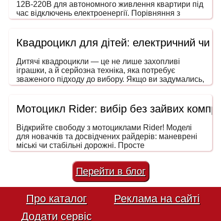
12В-220В для автономного живлення квартири під
час відключень електроенергії. Порівняння з
генераторами, ДБЖ і power station. На що звертати
увагу під час вибору потужності та форми сигналу.
Квадроцикл для дітей: електричний чи 
Дитячі квадроцикли — це не лише захопливі
іграшки, а й серйозна техніка, яка потребує
зваженого підходу до вибору. Якщо ви задумались,
як обрати квадроцикл для дитини, то ця інструкція
допоможе зробити покупку безпечною, розумною
та в межах вашого бюджету. Адже йдеться не
Мотоцикл Rider: вибір без зайвих компро
просто про розвагу — мова про безпечний
транспорт, що розвиває координацію, увагу та
Відкрийте свободу з мотоциклами Rider! Моделі
навички водіння ще змалечку.
для новачків та досвідчених райдерів: маневрені
міські чи стабільні дорожні. Просте
обслуговування та низька вартість володіння.
Перейти в блог
Про каталог
Реклама на сайті
Додати сервіс