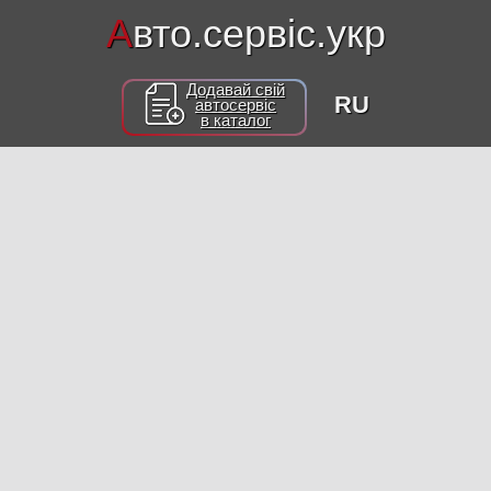
А
вто.сервіс.укр
Додавай свій
RU
автосервіс
в каталог