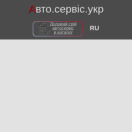
А
вто.сервіс.укр
Додавай свій
RU
автосервіс
в каталог