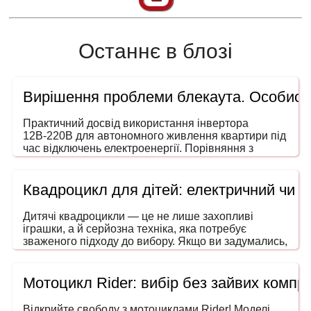
Останнє в блозі
Вирішення проблеми блекаута. Особисти
Практичний досвід використання інвертора
12В-220В для автономного живлення квартири під
час відключень електроенергії. Порівняння з
генераторами, ДБЖ і power station. На що звертати
увагу під час вибору потужності та форми сигналу.
Квадроцикл для дітей: електричний чи 
Дитячі квадроцикли — це не лише захопливі
іграшки, а й серйозна техніка, яка потребує
зваженого підходу до вибору. Якщо ви задумались,
як обрати квадроцикл для дитини, то ця інструкція
допоможе зробити покупку безпечною, розумною
та в межах вашого бюджету. Адже йдеться не
Мотоцикл Rider: вибір без зайвих компро
просто про розвагу — мова про безпечний
транспорт, що розвиває координацію, увагу та
Відкрийте свободу з мотоциклами Rider! Моделі