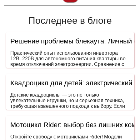
Последнее в блоге
Решение проблемы блекаута. Личный о
Практический опыт использования инвертора
12В–220В для автономного питания квартиры во
время отключений электроэнергии. Сравнение с
генераторами, ИБП и power station. На что
обращать внимание при выборе мощности и
формы сигнала.
Квадроцикл для детей: электрический 
Детские квадроциклы — это не только
увлекательные игрушки, но и серьезная техника,
требующая взвешенного подхода к выбору. Если
вы задумались, как выбрать квадроцикл для
ребенка, эта инструкция поможет сделать покупку
безопасной, разумной и в пределах вашего
Мотоцикл Rider: выбор без лишних ком
бюджета. Ведь речь идет не просто о развлечении
— речь о безопасном транспорте, развивающем
Откройте свободу с мотоциклами Rider! Модели
координацию, внимание и навыки вождения еще с