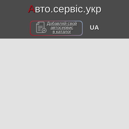
А
вто.сервіс.укр
Добавляй свой
UA
автосервис
в каталог