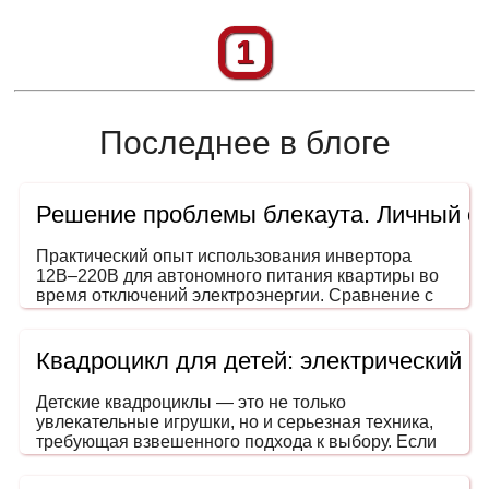
1
Последнее в блоге
Решение проблемы блекаута. Личный о
Практический опыт использования инвертора
12В–220В для автономного питания квартиры во
время отключений электроэнергии. Сравнение с
генераторами, ИБП и power station. На что
обращать внимание при выборе мощности и
формы сигнала.
Квадроцикл для детей: электрический 
Детские квадроциклы — это не только
увлекательные игрушки, но и серьезная техника,
требующая взвешенного подхода к выбору. Если
вы задумались, как выбрать квадроцикл для
ребенка, эта инструкция поможет сделать покупку