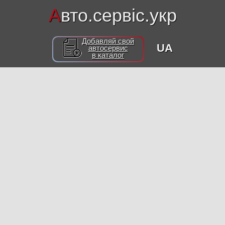
А
вто.сервіс.укр
Добавляй свой
UA
автосервис
в каталог