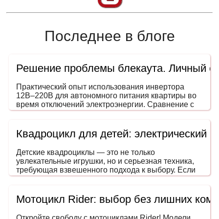
Последнее в блоге
Решение проблемы блекаута. Личный о
Практический опыт использования инвертора
12В–220В для автономного питания квартиры во
время отключений электроэнергии. Сравнение с
генераторами, ИБП и power station. На что
обращать внимание при выборе мощности и
формы сигнала.
Квадроцикл для детей: электрический 
Детские квадроциклы — это не только
увлекательные игрушки, но и серьезная техника,
требующая взвешенного подхода к выбору. Если
вы задумались, как выбрать квадроцикл для
ребенка, эта инструкция поможет сделать покупку
безопасной, разумной и в пределах вашего
Мотоцикл Rider: выбор без лишних ком
бюджета. Ведь речь идет не просто о развлечении
— речь о безопасном транспорте, развивающем
Откройте свободу с мотоциклами Rider! Модели