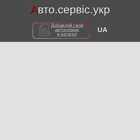
А
вто.сервіс.укр
Добавляй свой
UA
автосервис
в каталог