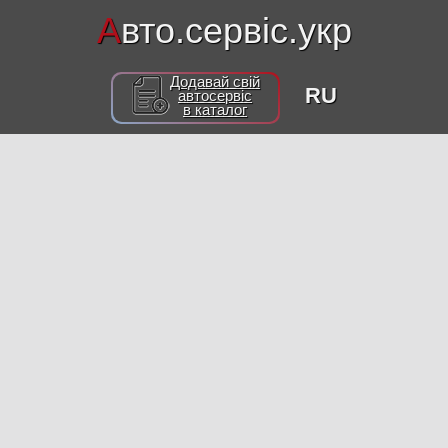
А
вто.сервіс.укр
Додавай свій
RU
автосервіс
в каталог