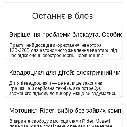
Останнє в блозі
Вирішення проблеми блекаута. Особисти
Практичний досвід використання інвертора
12В-220В для автономного живлення квартири під
час відключень електроенергії. Порівняння з
генераторами, ДБЖ і power station. На що звертати
увагу під час вибору потужності та форми сигналу.
Квадроцикл для дітей: електричний чи 
Дитячі квадроцикли — це не лише захопливі
іграшки, а й серйозна техніка, яка потребує
зваженого підходу до вибору. Якщо ви задумались,
як обрати квадроцикл для дитини, то ця інструкція
допоможе зробити покупку безпечною, розумною
та в межах вашого бюджету. Адже йдеться не
Мотоцикл Rider: вибір без зайвих компро
просто про розвагу — мова про безпечний
транспорт, що розвиває координацію, увагу та
Відкрийте свободу з мотоциклами Rider! Моделі
навички водіння ще змалечку.
для новачків та досвідчених райдерів: маневрені