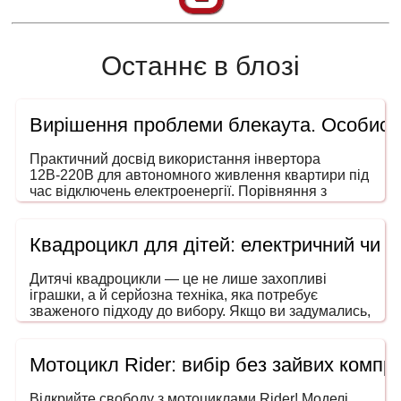
Останнє в блозі
Вирішення проблеми блекаута. Особисти
Практичний досвід використання інвертора
12В-220В для автономного живлення квартири під
час відключень електроенергії. Порівняння з
генераторами, ДБЖ і power station. На що звертати
увагу під час вибору потужності та форми сигналу.
Квадроцикл для дітей: електричний чи 
Дитячі квадроцикли — це не лише захопливі
іграшки, а й серйозна техніка, яка потребує
зваженого підходу до вибору. Якщо ви задумались,
як обрати квадроцикл для дитини, то ця інструкція
допоможе зробити покупку безпечною, розумною
та в межах вашого бюджету. Адже йдеться не
Мотоцикл Rider: вибір без зайвих компро
просто про розвагу — мова про безпечний
транспорт, що розвиває координацію, увагу та
Відкрийте свободу з мотоциклами Rider! Моделі