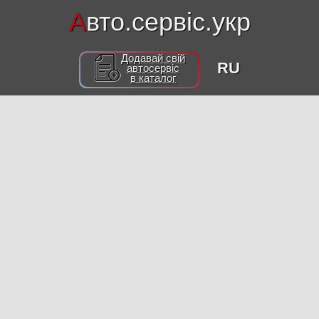
А
вто.сервіс.укр
Додавай свій
RU
автосервіс
в каталог