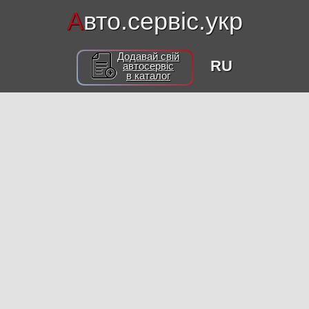
А
вто.сервіс.укр
Додавай свій
RU
автосервіс
в каталог