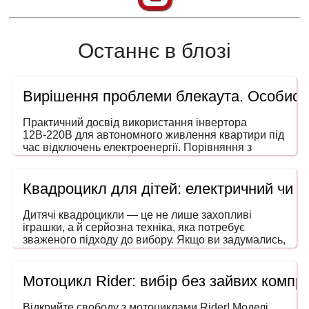
Останнє в блозі
Вирішення проблеми блекаута. Особисти
Практичний досвід використання інвертора
12В-220В для автономного живлення квартири під
час відключень електроенергії. Порівняння з
генераторами, ДБЖ і power station. На що звертати
увагу під час вибору потужності та форми сигналу.
Квадроцикл для дітей: електричний чи 
Дитячі квадроцикли — це не лише захопливі
іграшки, а й серйозна техніка, яка потребує
зваженого підходу до вибору. Якщо ви задумались,
як обрати квадроцикл для дитини, то ця інструкція
допоможе зробити покупку безпечною, розумною
та в межах вашого бюджету. Адже йдеться не
Мотоцикл Rider: вибір без зайвих компро
просто про розвагу — мова про безпечний
транспорт, що розвиває координацію, увагу та
Відкрийте свободу з мотоциклами Rider! Моделі