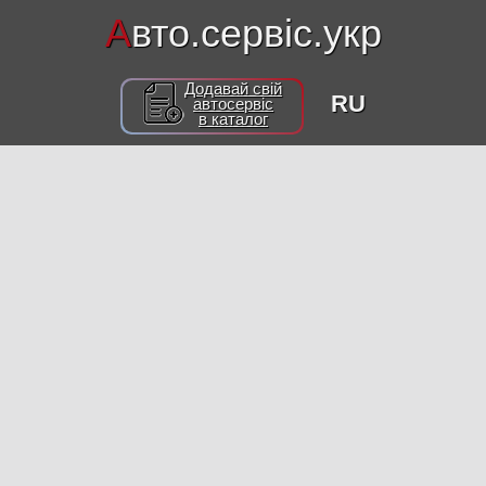
А
вто.сервіс.укр
Додавай свій
RU
автосервіс
в каталог