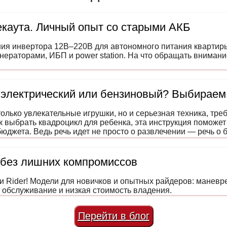
каута. Личный опыт со старыми АКБ
ния инвертора 12В–220В для автономного питания квартир
енераторами, ИБП и power station. На что обращать вниман
 электрический или бензиновый? Выбираем
только увлекательные игрушки, но и серьезная техника, тр
к выбрать квадроцикл для ребенка, эта инструкция поможет
юджета. Ведь речь идет не просто о развлечении — речь о 
мание и навыки вождения еще с детства.
 без лишних компромиссов
и Rider! Модели для новичков и опытных райдеров: маневр
обслуживание и низкая стоимость владения.
Перейти в блог