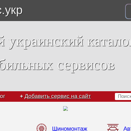
с.укр
 украинский катало
бильных сервисов
ог
+
Добавить сервис на сайт
Шиномонтаж
Ав