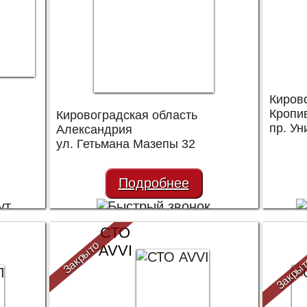
Киров
Кропи
Кировоградская область
пр. Ун
Александрия
ул. Гетьмана Мазепы 32
Подробнее
СТО
Закрыто
AVVI
Закры