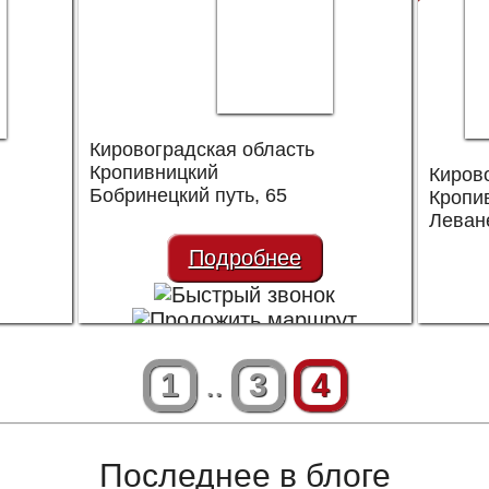
Кировоградская область
Кропивницкий
Киров
Бобринецкий путь, 65
Кропи
Леван
Подробнее
1
..
3
4
Последнее в блоге