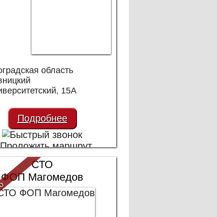
оградская область
вницкий
иверситетский, 15А
Подробнее
СТО
ФОП Магомедов
то