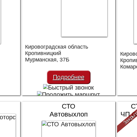
Кировоградская область
Кропивницкий
Киров
Мурманская, 37Б
Кропи
Комар
Подробнее
СТО
С
Закры
Автовыхлоп
ЧП С