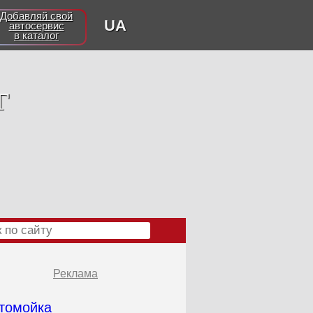
Добавляй свой
UA
автосервис
в каталог
г
Реклама
томойка