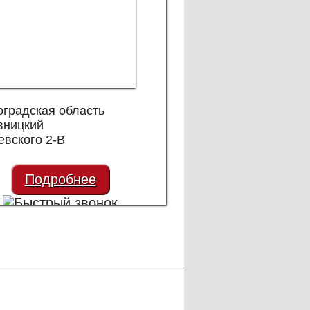
оградская область
вницкий
евского 2-В
Подробнее