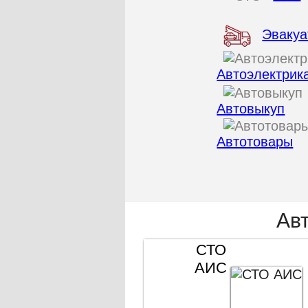
Эвакуа
Автоэлектрик
Автовыкуп
Автотовары
Ав
СТО
АИС