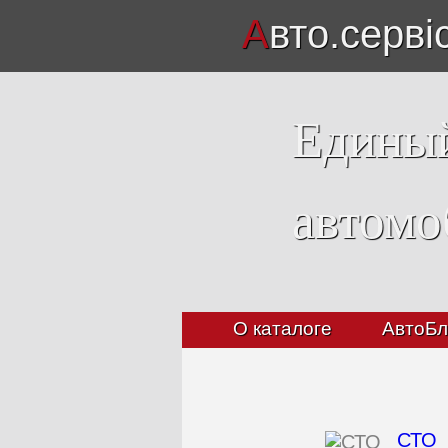
А
вто.серві
Единый
автомо
О каталоге
АвтоБл
СТО