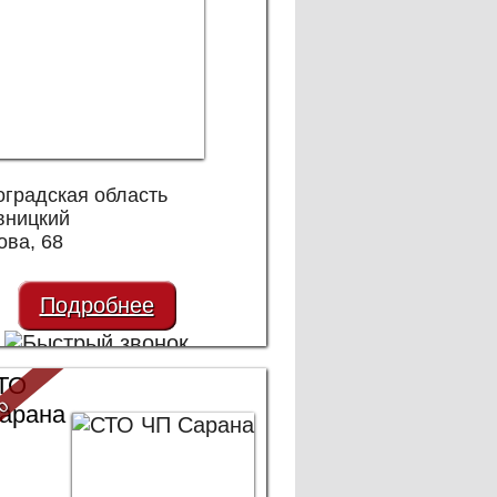
оградская область
вницкий
ова, 68
Подробнее
ТО
то
арана