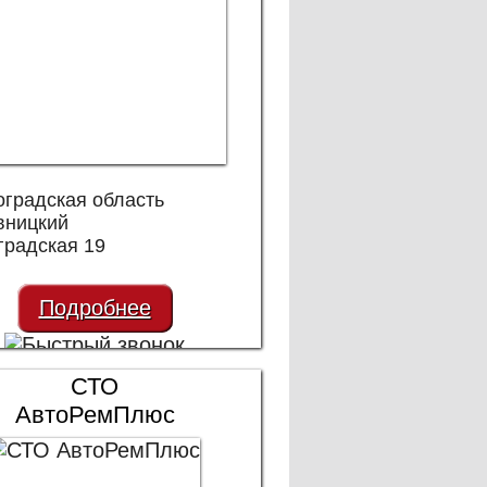
оградская область
вницкий
градская 19
Подробнее
СТО
АвтоРемПлюс