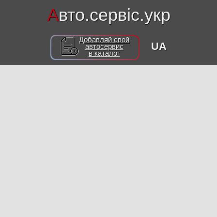
А
вто.сервіс.укр
Добавляй свой
UA
автосервис
в каталог