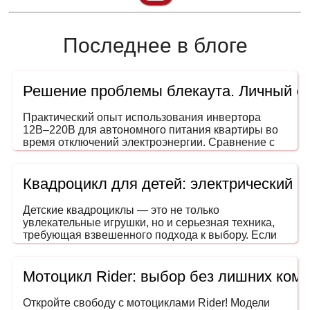
Последнее в блоге
Решение проблемы блекаута. Личный о
Практический опыт использования инвертора
12В–220В для автономного питания квартиры во
время отключений электроэнергии. Сравнение с
генераторами, ИБП и power station. На что
обращать внимание при выборе мощности и
формы сигнала.
Квадроцикл для детей: электрический 
Детские квадроциклы — это не только
увлекательные игрушки, но и серьезная техника,
требующая взвешенного подхода к выбору. Если
вы задумались, как выбрать квадроцикл для
ребенка, эта инструкция поможет сделать покупку
безопасной, разумной и в пределах вашего
Мотоцикл Rider: выбор без лишних ком
бюджета. Ведь речь идет не просто о развлечении
— речь о безопасном транспорте, развивающем
Откройте свободу с мотоциклами Rider! Модели
координацию, внимание и навыки вождения еще с