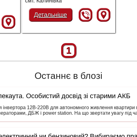
смт. Калинівка
Детальніше
1
Останнє в блозі
екаута. Особистий досвід зі старими АКБ
я інвертора 12В-220В для автономного живлення квартири п
нераторами, ДБЖ і power station. На що звертати увагу під 
 електричний чи бензиновий? Вибираємо пр