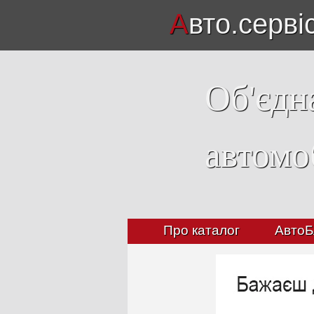
А
вто.серві
Об'єдн
автомо
Про каталог
АвтоБ