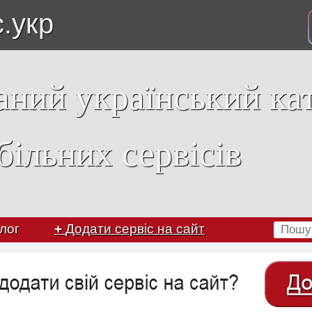
с.укр
аний український ка
більних сервісів
лог
+
Додати сервіс на сайт