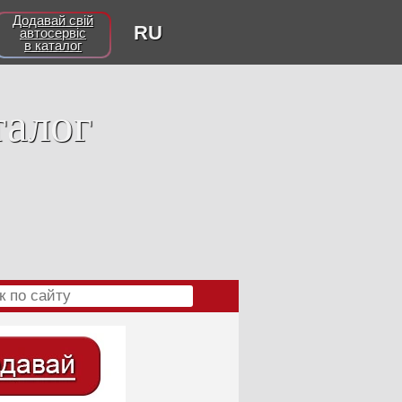
Додавай свій
RU
автосервіс
в каталог
талог