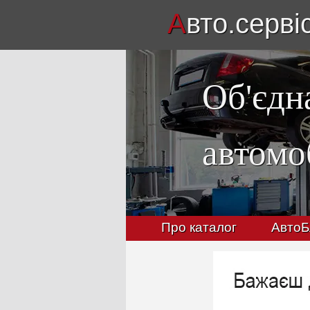
А
вто.серві
Об'єдн
автомо
Про каталог
АвтоБ