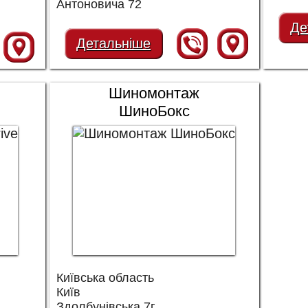
Антоновича 72
Де
Детальніше
Шиномонтаж
ШиноБокс
Київська область
Київ
Здолбунівська 7г