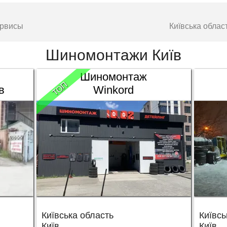
ервисы
Київська обла
Шиномонтажи Київ
Шиномонтаж
ТОП
в
Winkord
Київська область
Київсь
Київ
Київ