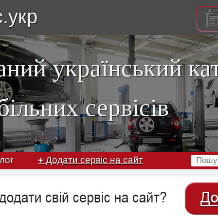
с.укр
аний український ка
більних сервісів
лог
+
Додати сервіс на сайт