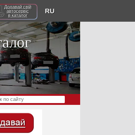
Додавай свій
RU
автосервіс
в каталог
талог