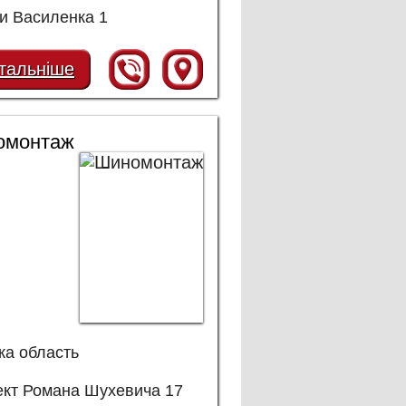
и Василенка 1
тальніше
омонтаж
ка область
ект Романа Шухевича 17