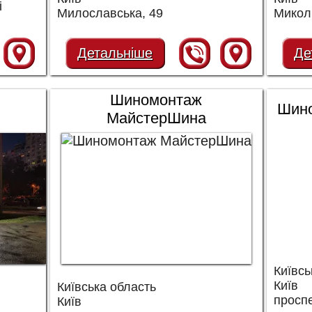
і
Милославська, 49
Микол
Детальніше
Де
Шиномонтаж
Шин
МайстерШина
Київсь
Київ
Київська область
просп
Київ