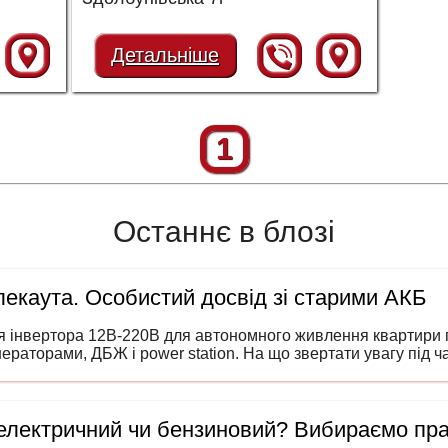
Детальніше
1
Останнє в блозі
екаута. Особистий досвід зі старими АКБ
я інвертора 12В-220В для автономного живлення квартири п
нераторами, ДБЖ і power station. На що звертати увагу під 
 електричний чи бензиновий? Вибираємо пр