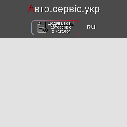
А
вто.сервіс.укр
Додавай свій
RU
автосервіс
в каталог