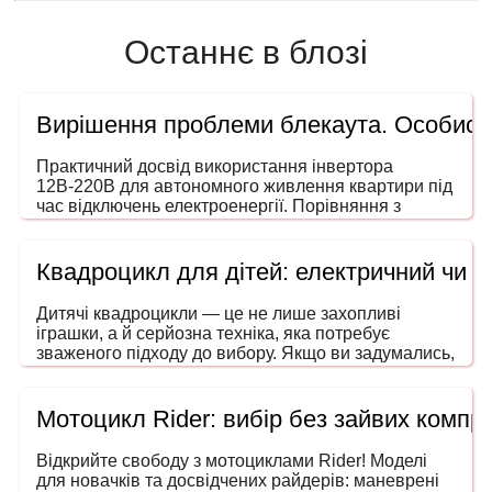
Останнє в блозі
Вирішення проблеми блекаута. Особисти
Практичний досвід використання інвертора
12В-220В для автономного живлення квартири під
час відключень електроенергії. Порівняння з
генераторами, ДБЖ і power station. На що звертати
увагу під час вибору потужності та форми сигналу.
Квадроцикл для дітей: електричний чи 
Дитячі квадроцикли — це не лише захопливі
іграшки, а й серйозна техніка, яка потребує
зваженого підходу до вибору. Якщо ви задумались,
як обрати квадроцикл для дитини, то ця інструкція
допоможе зробити покупку безпечною, розумною
та в межах вашого бюджету. Адже йдеться не
Мотоцикл Rider: вибір без зайвих компро
просто про розвагу — мова про безпечний
транспорт, що розвиває координацію, увагу та
Відкрийте свободу з мотоциклами Rider! Моделі
навички водіння ще змалечку.
для новачків та досвідчених райдерів: маневрені