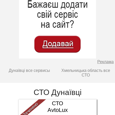
Реклама
Дунаївці все сервисы
Хмельницька область все
СТО
СТО Дунаївці
СТО
Зачинено
AvtoLux