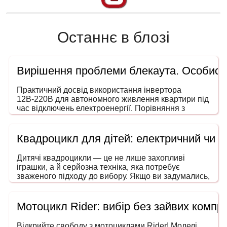
Останнє в блозі
Вирішення проблеми блекаута. Особисти
Практичний досвід використання інвертора
12В-220В для автономного живлення квартири під
час відключень електроенергії. Порівняння з
генераторами, ДБЖ і power station. На що звертати
увагу під час вибору потужності та форми сигналу.
Квадроцикл для дітей: електричний чи 
Дитячі квадроцикли — це не лише захопливі
іграшки, а й серйозна техніка, яка потребує
зваженого підходу до вибору. Якщо ви задумались,
як обрати квадроцикл для дитини, то ця інструкція
допоможе зробити покупку безпечною, розумною
та в межах вашого бюджету. Адже йдеться не
Мотоцикл Rider: вибір без зайвих компро
просто про розвагу — мова про безпечний
транспорт, що розвиває координацію, увагу та
Відкрийте свободу з мотоциклами Rider! Моделі