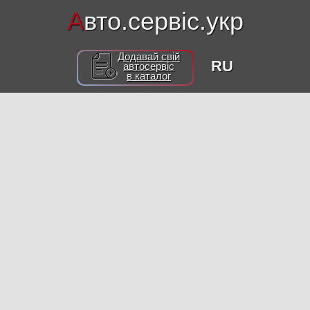
А
вто.сервіс.укр
Додавай свій
RU
автосервіс
в каталог