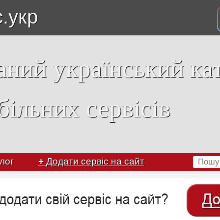
с.укр
аний український ка
більних сервісів
лог
+
Додати сервіс на сайт