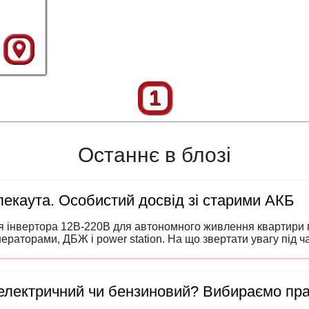
1
Останнє в блозі
екаута. Особистий досвід зі старими АКБ
я інвертора 12В-220В для автономного живлення квартири п
нераторами, ДБЖ і power station. На що звертати увагу під 
 електричний чи бензиновий? Вибираємо пр