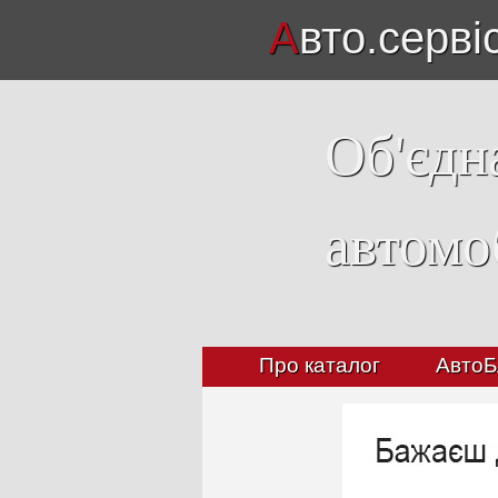
А
вто.серві
Об'єдн
автомо
Про каталог
АвтоБ