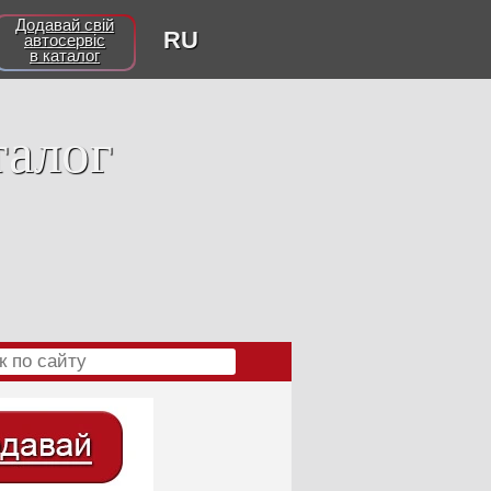
Додавай свій
RU
автосервіс
в каталог
талог