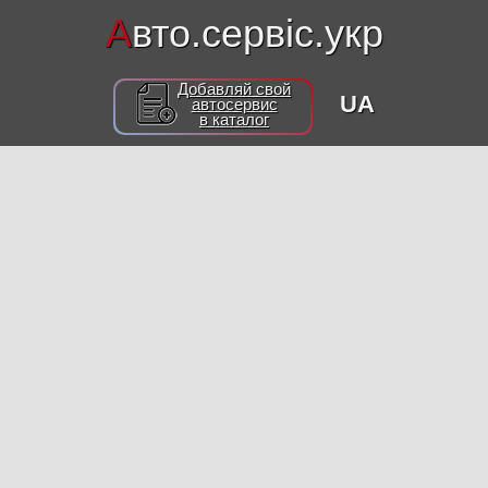
А
вто.сервіс.укр
Добавляй свой
UA
автосервис
в каталог