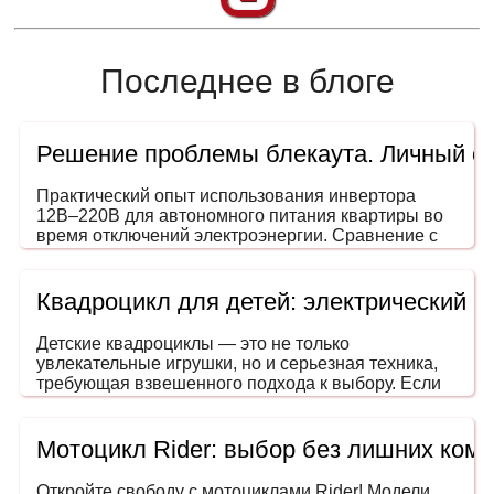
Последнее в блоге
Решение проблемы блекаута. Личный о
Практический опыт использования инвертора
12В–220В для автономного питания квартиры во
время отключений электроэнергии. Сравнение с
генераторами, ИБП и power station. На что
обращать внимание при выборе мощности и
формы сигнала.
Квадроцикл для детей: электрический 
Детские квадроциклы — это не только
увлекательные игрушки, но и серьезная техника,
требующая взвешенного подхода к выбору. Если
вы задумались, как выбрать квадроцикл для
ребенка, эта инструкция поможет сделать покупку
безопасной, разумной и в пределах вашего
Мотоцикл Rider: выбор без лишних ком
бюджета. Ведь речь идет не просто о развлечении
— речь о безопасном транспорте, развивающем
Откройте свободу с мотоциклами Rider! Модели