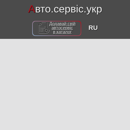
А
вто.сервіс.укр
Додавай свій
RU
автосервіс
в каталог