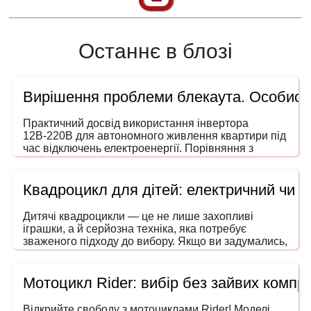
Останнє в блозі
Вирішення проблеми блекаута. Особисти
Практичний досвід використання інвертора
12В-220В для автономного живлення квартири під
час відключень електроенергії. Порівняння з
генераторами, ДБЖ і power station. На що звертати
увагу під час вибору потужності та форми сигналу.
Квадроцикл для дітей: електричний чи 
Дитячі квадроцикли — це не лише захопливі
іграшки, а й серйозна техніка, яка потребує
зваженого підходу до вибору. Якщо ви задумались,
як обрати квадроцикл для дитини, то ця інструкція
допоможе зробити покупку безпечною, розумною
та в межах вашого бюджету. Адже йдеться не
Мотоцикл Rider: вибір без зайвих компро
просто про розвагу — мова про безпечний
транспорт, що розвиває координацію, увагу та
Відкрийте свободу з мотоциклами Rider! Моделі