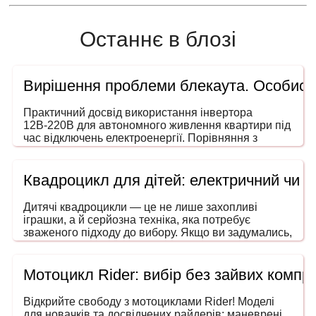
Останнє в блозі
Вирішення проблеми блекаута. Особисти
Практичний досвід використання інвертора
12В-220В для автономного живлення квартири під
час відключень електроенергії. Порівняння з
генераторами, ДБЖ і power station. На що звертати
увагу під час вибору потужності та форми сигналу.
Квадроцикл для дітей: електричний чи 
Дитячі квадроцикли — це не лише захопливі
іграшки, а й серйозна техніка, яка потребує
зваженого підходу до вибору. Якщо ви задумались,
як обрати квадроцикл для дитини, то ця інструкція
допоможе зробити покупку безпечною, розумною
та в межах вашого бюджету. Адже йдеться не
Мотоцикл Rider: вибір без зайвих компро
просто про розвагу — мова про безпечний
транспорт, що розвиває координацію, увагу та
Відкрийте свободу з мотоциклами Rider! Моделі
навички водіння ще змалечку.
для новачків та досвідчених райдерів: маневрені