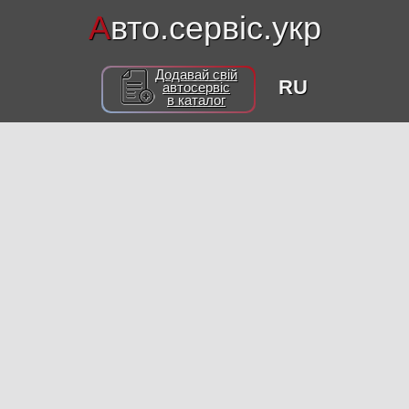
А
вто.сервіс.укр
Додавай свій
RU
автосервіс
в каталог