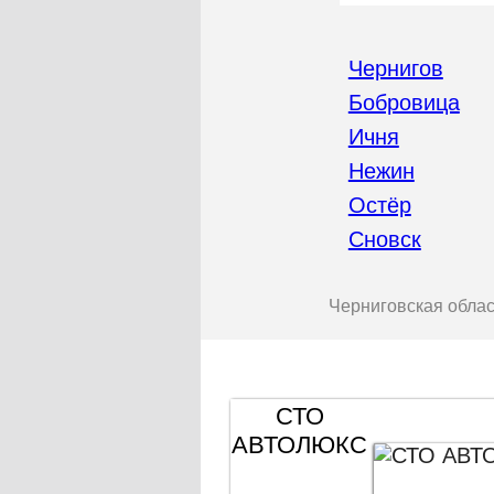
Чернигов
Бобровица
Ичня
Нежин
Остёр
Сновск
Черниговская облас
СТО
АВТОЛЮКС