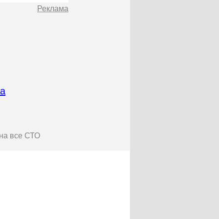
Реклама
а
на все СТО