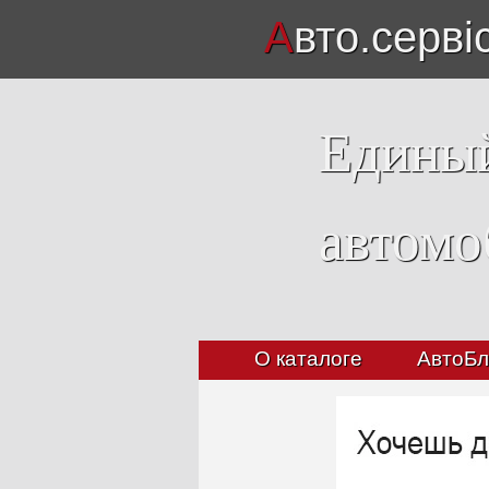
А
вто.серві
Единый
автомо
О каталоге
АвтоБл