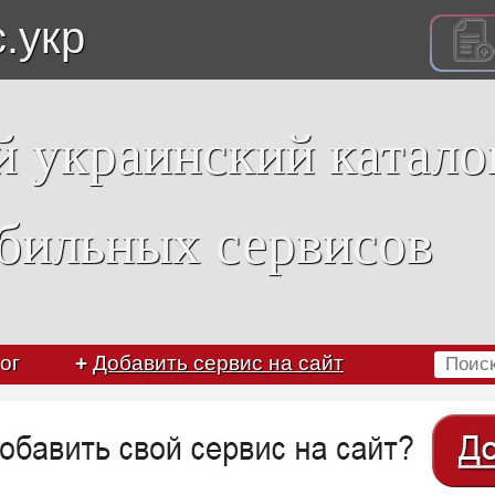
с.укр
 украинский катало
бильных сервисов
ог
+
Добавить сервис на сайт