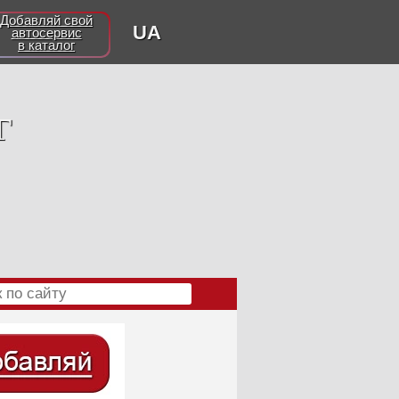
Добавляй свой
UA
автосервис
в каталог
г