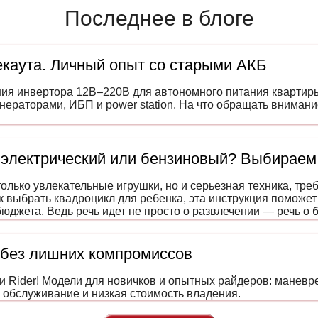
Последнее в блоге
каута. Личный опыт со старыми АКБ
ния инвертора 12В–220В для автономного питания квартир
енераторами, ИБП и power station. На что обращать вниман
 электрический или бензиновый? Выбираем
только увлекательные игрушки, но и серьезная техника, тр
к выбрать квадроцикл для ребенка, эта инструкция поможет
юджета. Ведь речь идет не просто о развлечении — речь о 
мание и навыки вождения еще с детства.
 без лишних компромиссов
и Rider! Модели для новичков и опытных райдеров: маневр
обслуживание и низкая стоимость владения.