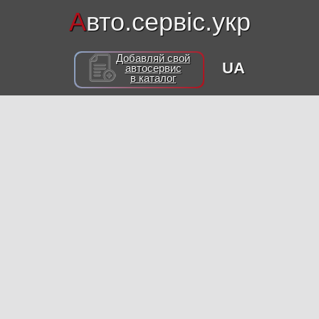
А
вто.сервіс.укр
Добавляй свой
UA
автосервис
в каталог